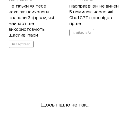
Не тільки «я тебе
Насправді він не винен:
кохаю»: психологи
5 помилок, через які
назвали 3 фрази, які
ChatGPT відповідає
найчастіше
гірше
використовують
#лайфстайл
щасливі пари
#лайфстайл
Щось пішло не так...