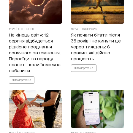
11:24 | 07.08.2026
19:13 | 06.08.2026
Не кінець світу: 12
Як почати бігати після
серпня відбудеться
35 років і не кинути це
рідкісне поєднання
через тиждень: 6
сонячного затемнення,
правил, які дійсно
Персеїди та параду
працюють
планет – коли їх можна
#лайфстайл
побачити
#лайфстайл
15:45 | 06.08.2026
12:32 | 06.08.2026