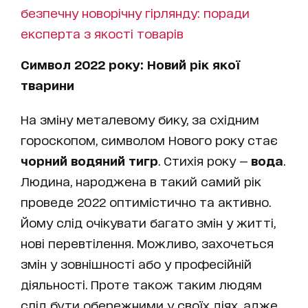
безпечну новорічну гірлянду: поради
експерта з якості товарів
Символ 2022 року: Новий рік якої
тварини
На зміну металевому бику, за східним
гороскопом, символом Нового року стає
чорний водяний тигр
. Стихія року —
вода
.
Людина, народжена в такий самий рік
проведе 2022 оптимістично та активно.
Йому слід очікувати багато змін у житті,
нові перевтілення. Можливо, захочеться
змін у зовнішності або у професійній
діяльності. Проте також таким людям
слід бути обережними у своїх діях, адже