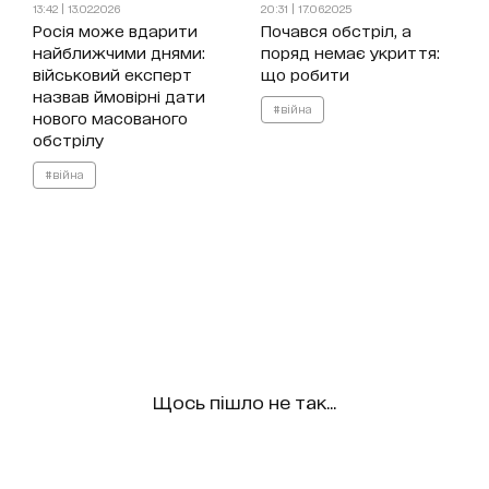
13:42 | 13.02.2026
20:31 | 17.06.2025
Росія може вдарити
Почався обстріл, а
найближчими днями:
поряд немає укриття:
військовий експерт
що робити
назвав ймовірні дати
#війна
нового масованого
обстрілу
#війна
Щось пішло не так...