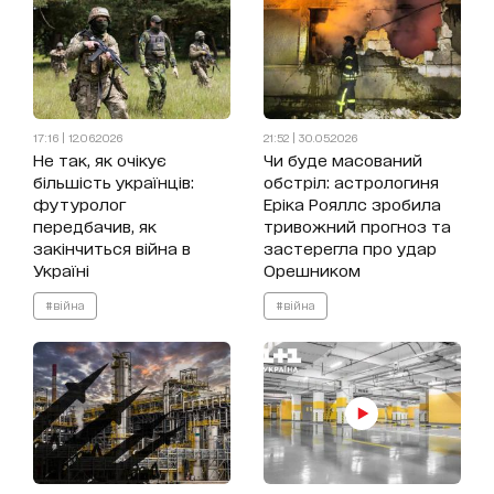
17:16 | 12.06.2026
21:52 | 30.05.2026
Не так, як очікує
Чи буде масований
більшість українців:
обстріл: астрологиня
футуролог
Еріка Рояллс зробила
передбачив, як
тривожний прогноз та
закінчиться війна в
застерегла про удар
Україні
Орешником
#війна
#війна