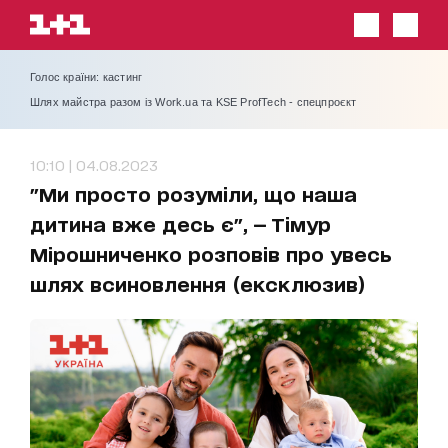
Голос країни: кастинг
Шлях майстра разом із Work.ua та KSE ProfTech - спецпроєкт
10:10 | 04.08.2023
"Ми просто розуміли, що наша
дитина вже десь є", — Тімур
Мірошниченко розповів про увесь
шлях всиновлення (ексклюзив)