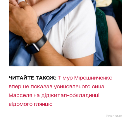
ЧИТАЙТЕ ТАКОЖ:
Тімур Мірошниченко
вперше показав усиновленого сина
Марселя на діджитал-обкладинці
відомого глянцю
Реклама