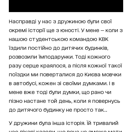
Насправді у нас з дружиною були свої
окремі історії ще з юності. У мене — коли з
нашою студентською командою КВК
їздили постійно до дитячих будинків,
розвозили їмподарунки. Тоді кожного
разу серце краялося, а після кожної такої
поїздки ми поверталися до Києва мовчки
в автобусі, кожен зі своїми думками. І в
мене вже тоді були думки, що рано чи
пізно настане той день, коли я повернусь
до дитячого будинку не просто так…
У дружини була інша історія. Їй тривалий
час лікарі казали, що вона не зможе мати