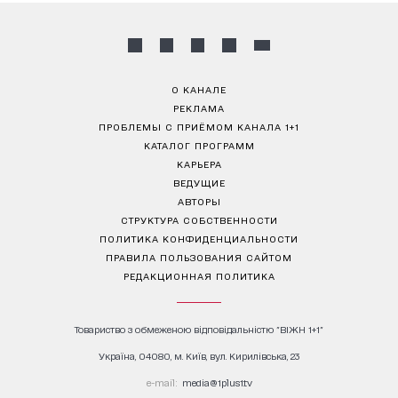
О КАНАЛЕ
РЕКЛАМА
ПРОБЛЕМЫ С ПРИЁМОМ КАНАЛА 1+1
КАТАЛОГ ПРОГРАММ
КАРЬЕРА
ВЕДУЩИЕ
АВТОРЫ
СТРУКТУРА СОБСТВЕННОСТИ
ПОЛИТИКА КОНФИДЕНЦИАЛЬНОСТИ
ПРАВИЛА ПОЛЬЗОВАНИЯ САЙТОМ
РЕДАКЦИОННАЯ ПОЛИТИКА
Товариство з обмеженою відповідальністю "ВІЖН 1+1"
Україна, 04080, м. Київ, вул. Кирилівська, 23
е-mail:
media@1plus1.tv