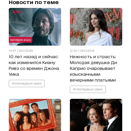
Новости по теме
Імперія кіно
14:57 | 23.01.2025
12:50 | 29.10.2019
10 лет назад и сейчас:
Нежность и страсть:
как изменился Киану
Молодая девушка Ди
Ривз со времен Джона
Каприо очаровывает
Уика
изысканными
вечерними платьями
#голлівудські зірки
#голлівудські зірки