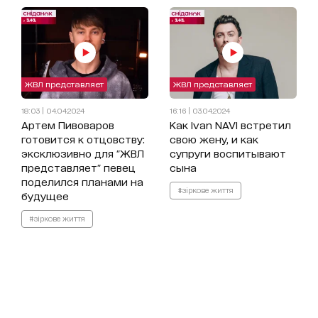
ЖВЛ представляет
ЖВЛ представляет
18:03 | 04.04.2024
16:16 | 03.04.2024
Артем Пивоваров
Как Ivan NAVI встретил
готовится к отцовству:
свою жену, и как
эксклюзивно для "ЖВЛ
супруги воспитывают
представляет" певец
сына
поделился планами на
#зіркове життя
будущее
#зіркове життя