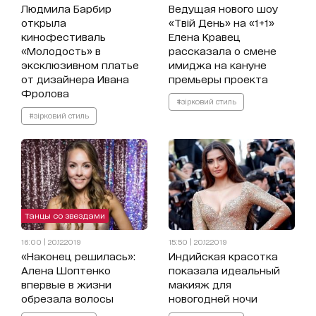
Людмила Барбир
Ведущая нового шоу
открыла
«Твій День» на «1+1»
кинофестиваль
Елена Кравец
«Молодость» в
рассказала о смене
эксклюзивном платье
имиджа на кануне
от дизайнера Ивана
премьеры проекта
Фролова
#зірковий стиль
#зірковий стиль
Танцы со звездами
16:00 | 20.12.2019
15:50 | 20.12.2019
«Наконец решилась»:
Индийская красотка
Алена Шоптенко
показала идеальный
впервые в жизни
макияж для
обрезала волосы
новогодней ночи