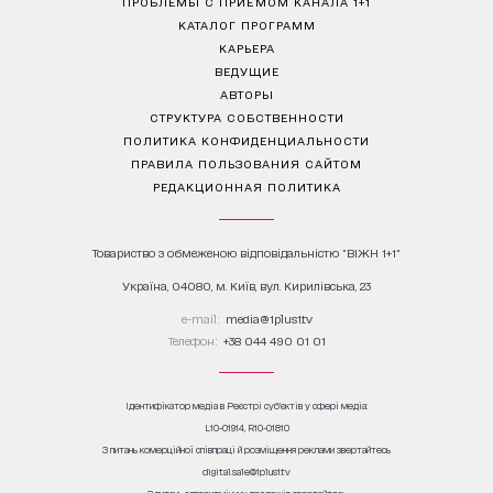
ПРОБЛЕМЫ С ПРИЁМОМ КАНАЛА 1+1
КАТАЛОГ ПРОГРАММ
КАРЬЕРА
ВЕДУЩИЕ
АВТОРЫ
СТРУКТУРА СОБСТВЕННОСТИ
ПОЛИТИКА КОНФИДЕНЦИАЛЬНОСТИ
ПРАВИЛА ПОЛЬЗОВАНИЯ САЙТОМ
РЕДАКЦИОННАЯ ПОЛИТИКА
Товариство з обмеженою відповідальністю "ВІЖН 1+1"
Україна, 04080, м. Київ, вул. Кирилівська, 23
е-mail:
media@1plus1.tv
Телефон:
+38 044 490 01 01
Ідентифікатор медіа в Реєстрі суб’єктів у сфері медіа:
L10-01914, R10-01810
З питань комерційної співпраці й розміщення реклами звертайтесь
digital.sale@1plus1.tv