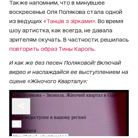
Также напомним, что в минувшее
воскресенье Оля Полякова стала одной
из ведущих
«Танців з зірками»
. Во время
шоу артистка, как всегда, не давала
зрителям скучать. В частности, решилась
повторить образ Тины Кароль
.
И как же без песен Поляковой! Включай
видео и наслаждайся ее выступлением на
сцене «Жіночого Кварталу»: