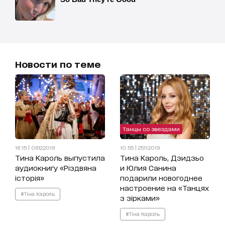
Новости по теме
Танцы со звездами
16:15 | 06.12.2019
10:55 | 25.11.2019
Тина Кароль выпустила
Тина Кароль, Дзидзьо
аудиокнигу «Різдвяна
и Юлия Санина
історія»
подарили новогоднее
настроение на «Танцях
#Тіна Кароль
з зірками»
#Тіна Кароль