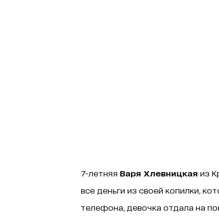
7-летняя
Варя Хлевницкая
из К
все деньги из своей копилки, ко
телефона, девочка отдала на п