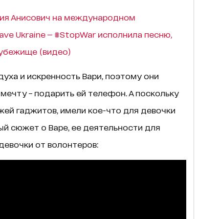
лия Анисович на международном
ve Ukraine — #StopWar исполнила песню,
оубежище (видео)
духа и искренность Вари, поэтому они
ечту – подарить ей телефон. А поскольку
ей гаджитов, имели кое-что для девочки
ый сюжет о Варе, ее деятельности для
девочки от волонтеров: