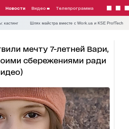
Новости
видео
телепрограмма
: кастинг
Шлях майстра вместе с Work.ua и KSE ProfTech
или мечту 7-летней Вари,
воими сбережениями ради
идео)