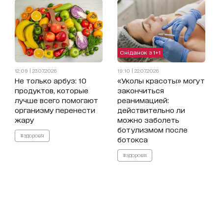
Сніданок з 1+1
12:09 | 23.07.2026
19:10 | 22.07.2026
Не только арбуз: 10
«Уколы красоты» могут
продуктов, которые
закончиться
лучше всего помогают
реанимацией:
организму перенести
действительно ли
жару
можно заболеть
ботулизмом после
#здоров'я
ботокса
#здоров'я