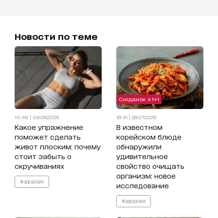
Новости по теме
Сніданок з 1+1
10:49 | 06.08.2026
18:41 | 28.07.2026
Какое упражнение
В известном
поможет сделать
корейском блюде
живот плоским: почему
обнаружили
стоит забыть о
удивительное
скручиваниях
свойство очищать
организм: новое
#здоров'я
исследование
#здоров'я