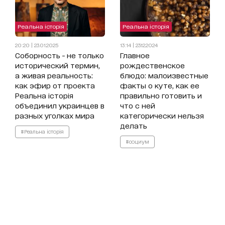
Реальна історія
Реальна історія
20:20 | 23.01.2025
13:14 | 23.12.2024
Соборность - не только
Главное
исторический термин,
рождественское
а живая реальность:
блюдо: малоизвестные
как эфир от проекта
факты о куте, как ее
Реальна історія
правильно готовить и
объединил украинцев в
что с ней
разных уголках мира
категорически нельзя
делать
#Реальна історія
#социум