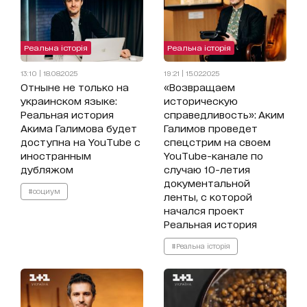
Реальна історія
Реальна історія
13:10 | 18.08.2025
19:21 | 15.02.2025
Отныне не только на
«Возвращаем
украинском языке:
историческую
Реальная история
справедливость»: Аким
Акима Галимова будет
Галимов проведет
доступна на YouTube с
спецстрим на своем
иностранным
YouTube-канале по
дубляжом
случаю 10-летия
документальной
#социум
ленты, с которой
начался проект
Реальная история
#Реальна історія