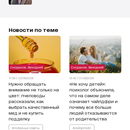
Новости по теме
Сніданок. Вихідний
Сніданок. Вихідний
11:56 | 03.08.2026
13:42 | 01.08.2026
Нужно обращать
«Не хочу детей»:
внимание не только на
психолог объяснила,
цвет: пчеловоды
что на самом деле
рассказали, как
означает чайлдфри и
выбрать качественный
почему все больше
мед и не купить
людей отказываются
подделку
от родительства
#полезные советы
#лайфстайл