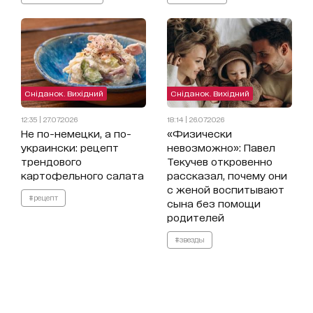
Сніданок. Вихідний
Сніданок. Вихідний
12:35 | 27.07.2026
18:14 | 26.07.2026
Не по-немецки, а по-
«Физически
украински: рецепт
невозможно»: Павел
трендового
Текучев откровенно
картофельного салата
рассказал, почему они
с женой воспитывают
#рецепт
сына без помощи
родителей
#звезды