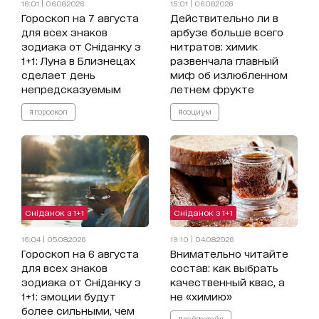
16:01 | 06.08.2026
15:01 | 06.08.2026
Гороскоп на 7 августа
Действительно ли в
для всех знаков
арбузе больше всего
зодиака от Сніданку з
нитратов: химик
1+1: Луна в Близнецах
развенчала главный
сделает день
миф об излюбленном
непредсказуемым
летнем фрукте
#гороскоп
#социум
Сніданок з 1+1
Сніданок з 1+1
16:04 | 05.08.2026
19:10 | 04.08.2026
Гороскоп на 6 августа
Внимательно читайте
для всех знаков
состав: как выбрать
зодиака от Сніданку з
качественный квас, а
1+1: эмоции будут
не «химию»
более сильными, чем
#лайфстайл