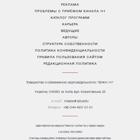
РЕКЛАМА
ПРОБЛЕМЫ С ПРИЁМОМ КАНАЛА 1+1
КАТАЛОГ ПРОГРАММ
КАРЬЕРА
ВЕДУЩИЕ
АВТОРЫ
СТРУКТУРА СОБСТВЕННОСТИ
ПОЛИТИКА КОНФИДЕНЦИАЛЬНОСТИ
ПРАВИЛА ПОЛЬЗОВАНИЯ САЙТОМ
РЕДАКЦИОННАЯ ПОЛИТИКА
Товариство з обмеженою відповідальністю "ВІЖН 1+1"
Україна, 04080, м. Київ, вул. Кирилівська, 23
е-mail:
media@1plus1.tv
Телефон:
+38 044 490 01 01
Ідентифікатор медіа в Реєстрі суб’єктів у сфері медіа:
L10-01914, R10-01810
З питань комерційної співпраці й розміщення реклами звертайтесь