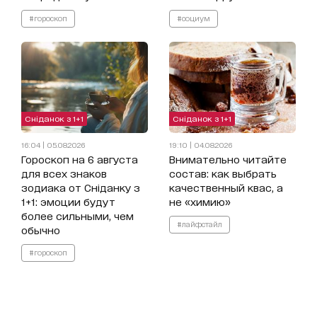
#гороскоп
#социум
Сніданок з 1+1
Сніданок з 1+1
16:04 | 05.08.2026
19:10 | 04.08.2026
Гороскоп на 6 августа
Внимательно читайте
для всех знаков
состав: как выбрать
зодиака от Сніданку з
качественный квас, а
1+1: эмоции будут
не «химию»
более сильными, чем
#лайфстайл
обычно
#гороскоп