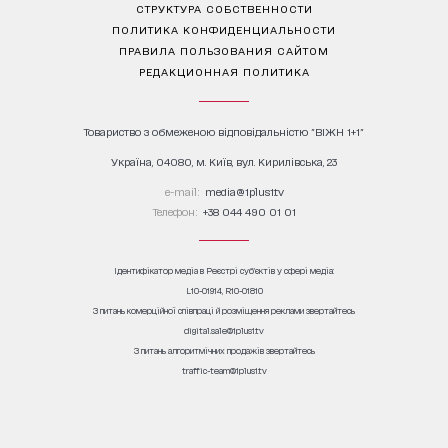
СТРУКТУРА СОБСТВЕННОСТИ
ПОЛИТИКА КОНФИДЕНЦИАЛЬНОСТИ
ПРАВИЛА ПОЛЬЗОВАНИЯ САЙТОМ
РЕДАКЦИОННАЯ ПОЛИТИКА
Товариство з обмеженою відповідальністю "ВІЖН 1+1"
Україна, 04080, м. Київ, вул. Кирилівська, 23
е-mail:
media@1plus1.tv
Телефон:
+38 044 490 01 01
Ідентифікатор медіа в Реєстрі суб’єктів у сфері медіа:
L10-01914, R10-01810
З питань комерційної співпраці й розміщення реклами звертайтесь
digital.sale@1plus1.tv
З питань алгоритмічних продажів звертайтесь
traffic-team@1plus1.tv