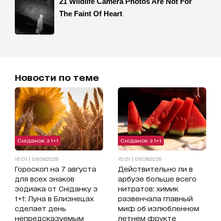
Новости по теме
Сніданок з 1+1
Сніданок з 1+1
16:01 | 06.08.2026
15:01 | 06.08.2026
Гороскоп на 7 августа
Действительно ли в
для всех знаков
арбузе больше всего
зодиака от Сніданку з
нитратов: химик
1+1: Луна в Близнецах
развенчала главный
сделает день
миф об излюбленном
непредсказуемым
летнем фрукте