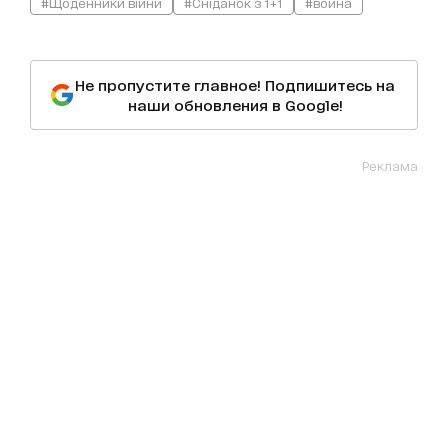
#Щоденники війни
#Сніданок з 1+1
#война
Не пропустите главное! Подпишитесь на
наши обновления в Google!
Реклама