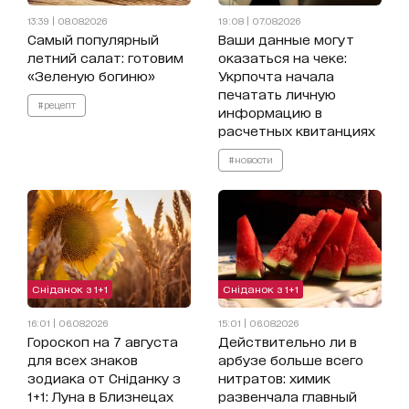
13:39 | 08.08.2026
19:08 | 07.08.2026
Самый популярный
Ваши данные могут
летний салат: готовим
оказаться на чеке:
«Зеленую богиню»
Укрпочта начала
печатать личную
#рецепт
информацию в
расчетных квитанциях
#новости
Сніданок з 1+1
Сніданок з 1+1
16:01 | 06.08.2026
15:01 | 06.08.2026
Гороскоп на 7 августа
Действительно ли в
для всех знаков
арбузе больше всего
зодиака от Сніданку з
нитратов: химик
1+1: Луна в Близнецах
развенчала главный