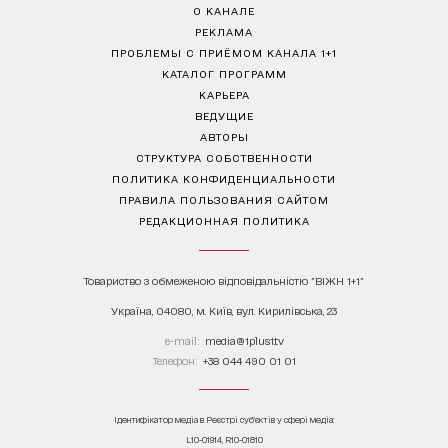
О КАНАЛЕ
РЕКЛАМА
ПРОБЛЕМЫ С ПРИЁМОМ КАНАЛА 1+1
КАТАЛОГ ПРОГРАММ
КАРЬЕРА
ВЕДУЩИЕ
АВТОРЫ
СТРУКТУРА СОБСТВЕННОСТИ
ПОЛИТИКА КОНФИДЕНЦИАЛЬНОСТИ
ПРАВИЛА ПОЛЬЗОВАНИЯ САЙТОМ
РЕДАКЦИОННАЯ ПОЛИТИКА
Товариство з обмеженою відповідальністю "ВІЖН 1+1"
Україна, 04080, м. Київ, вул. Кирилівська, 23
е-mail:
media@1plus1.tv
Телефон:
+38 044 490 01 01
Ідентифікатор медіа в Реєстрі суб’єктів у сфері медіа:
L10-01914, R10-01810