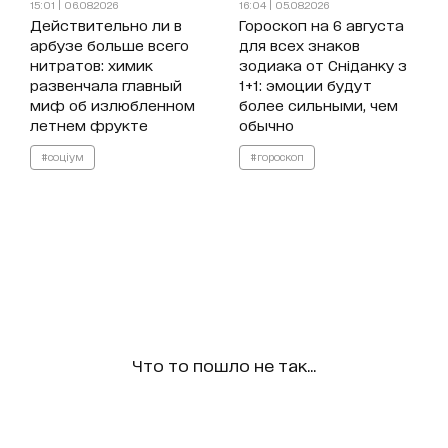
15:01 | 06.08.2026
16:04 | 05.08.2026
Действительно ли в
Гороскоп на 6 августа
арбузе больше всего
для всех знаков
нитратов: химик
зодиака от Сніданку з
развенчала главный
1+1: эмоции будут
миф об излюбленном
более сильными, чем
летнем фрукте
обычно
#соціум
#гороскоп
Что то пошло не так...