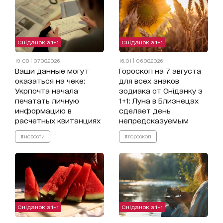
Сніданок з 1+1
Сніданок з 1+1
19:08 | 07.08.2026
16:01 | 06.08.2026
Ваши данные могут
Гороскоп на 7 августа
оказаться на чеке:
для всех знаков
Укрпочта начала
зодиака от Сніданку з
печатать личную
1+1: Луна в Близнецах
информацию в
сделает день
расчетных квитанциях
непредсказуемым
#новости
#гороскоп
Сніданок з 1+1
Сніданок з 1+1