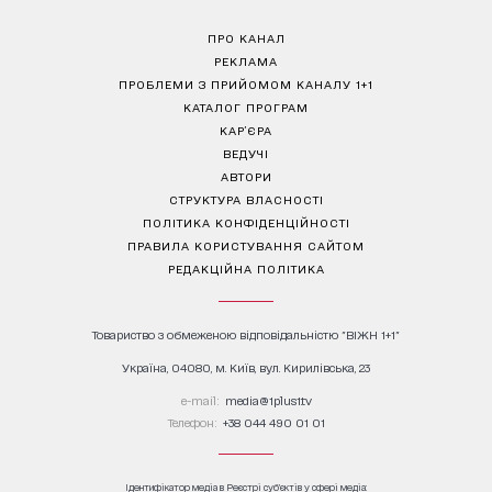
ПРО КАНАЛ
РЕКЛАМА
ПРОБЛЕМИ З ПРИЙОМОМ КАНАЛУ 1+1
КАТАЛОГ ПРОГРАМ
КАР’ЄРА
ВЕДУЧІ
АВТОРИ
СТРУКТУРА ВЛАСНОСТІ
ПОЛІТИКА КОНФІДЕНЦІЙНОСТІ
ПРАВИЛА КОРИСТУВАННЯ САЙТОМ
РЕДАКЦІЙНА ПОЛІТИКА
Товариство з обмеженою відповідальністю "ВІЖН 1+1"
Україна, 04080, м. Київ, вул. Кирилівська, 23
е-mail:
media@1plus1.tv
Телефон:
+38 044 490 01 01
Ідентифікатор медіа в Реєстрі суб’єктів у сфері медіа: