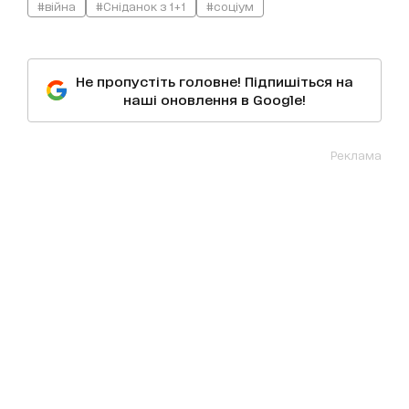
#війна
#Сніданок з 1+1
#соціум
Не пропустіть головне! Підпишіться на
наші оновлення в Google!
Реклама