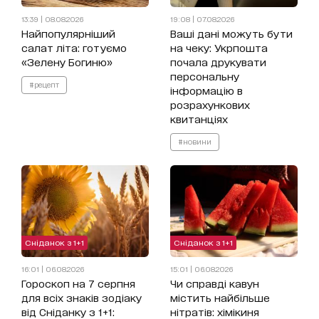
13:39 | 08.08.2026
19:08 | 07.08.2026
Найпопулярніший
Ваші дані можуть бути
салат літа: готуємо
на чеку: Укрпошта
«Зелену Богиню»
почала друкувати
персональну
#рецепт
інформацію в
розрахункових
квитанціях
#новини
Сніданок з 1+1
Сніданок з 1+1
16:01 | 06.08.2026
15:01 | 06.08.2026
Гороскоп на 7 серпня
Чи справді кавун
для всіх знаків зодіаку
містить найбільше
від Сніданку з 1+1:
нітратів: хімікиня