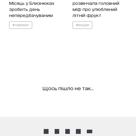
Місяць у Близнюках
розвінчала головний
зробить день
міф про улюблений
непередбачуваним
літній фрукт
#гороскоп
#соціум
Щось пішло не так...