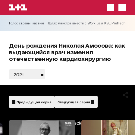
Голос страны: кастинг
Шлях майстра вместе с Work.ua и KSE ProfTech
День рождения Николая Амосова: как
выдающийся врач изменил
отечественную кардиохирургию
2021
Предыдущая серия
Следующая серия
AdBlockDetected!