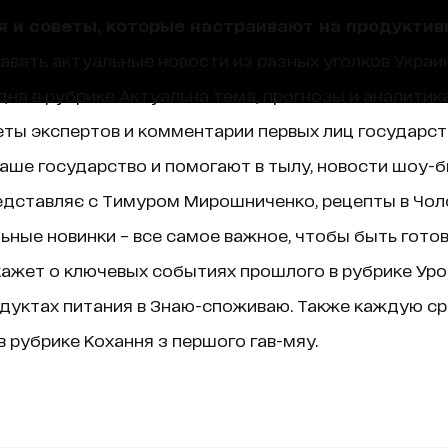
я и советы, которые настраивают на продуктив
навать актуальные новости из разных уголков Украин
ня в рубрике Актуальна тема, прогнозы и аналитик
ты экспертов и комментарии первых лиц государст
аше государство и помогают в тылу, новости шоу-б
едставляє с Тимуром Мирошниченко, рецепты в Чолов
ные новинки – все самое важное, чтобы быть гото
ажет о ключевых событиях прошлого в рубрике Уроки 
дуктах питания в Знаю-споживаю. Также каждую ср
 рубрике Кохання з першого гав-мяу.