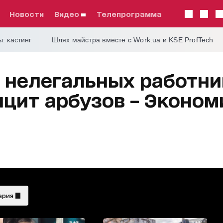
Новости
видео
телепрограмма
: кастинг
Шлях майстра вместе с Work.ua и KSE ProfTech
 нелегальных работни
ицит арбузов – Эконом
ерия