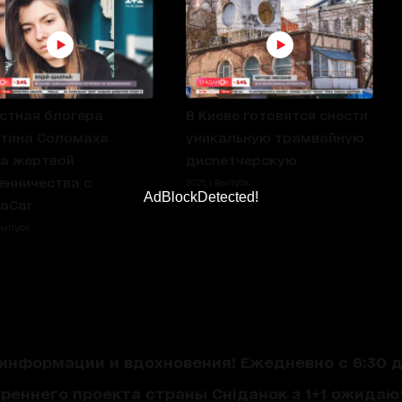
стная блогера
В Киеве готовятся снести
тина Соломаха
уникальную трамвайную
а жертвой
диспетчерскую
нничества с
2021 1 выпуск
AdBlockDetected!
laCar
выпуск
нформации и вдохновения! Ежедневно с 6:30 до
треннего проекта страны Сніданок з 1+1 ожида