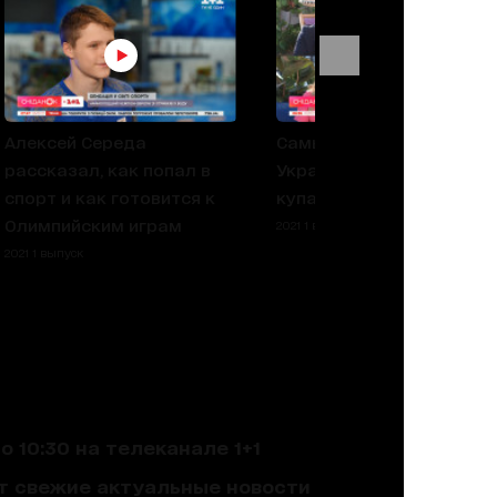
Алексей Середа
Самые опасные пляжи
рассказал, как попал в
Украины: где можно
спорт и как готовится к
купаться летом
Олимпийским играм
2021 1 выпуск
2021 1 выпуск
 10:30 на телеканале 1+1
ют свежие актуальные новости