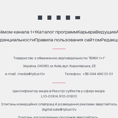
иёмом канала 1+1
каталог программ
карьера
ведущие
иденциальности
правила пользования сайтом
редак
Товариство з обмеженою відповідальністю "ВІЖН 1+1"
Україна, 04080, м. Київ, вул. Кирилівська, 23
е-mail:
media@1plus1.tv
Телефон:
+38 044 490 01 01
Ідентифікатор медіа в Реєстрі суб’єктів у сфері медіа:
L10-01914, R10-01810
З питань комерційної співпраці й розміщення реклами звертайтесь
digital.sale@1plus1.tv
З питань алгоритмічних продажів звертайтесь