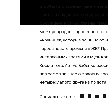
и события, экспертные мнени
Зрители Сніданку з 1+1 будут уз
обсуждение самых главных тем д
международных процессов, сове
украинцев, которые защищают н
героев нового времени в ЖВЛ Пр
интересными гостями и музыкаль
Кроме того, Артур Бабенко расск
все самое важное о базовых про
четырехлапого друга из приюта в
Социальные сети: