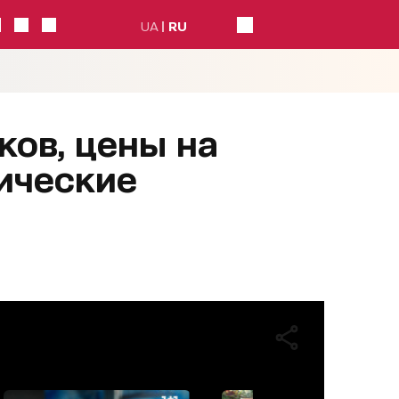
UA
RU
ков, цены на
ические