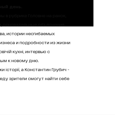
ный день.
ы в рубрике Головне на ранок,
а, основательные объяснения
ва, истории несгибаемых
изнеса и подробности из жизни
ічій кухні, интервью с
вым к новому дню.
історії, а Константин Грубич -
еду зрители смогут найти себе