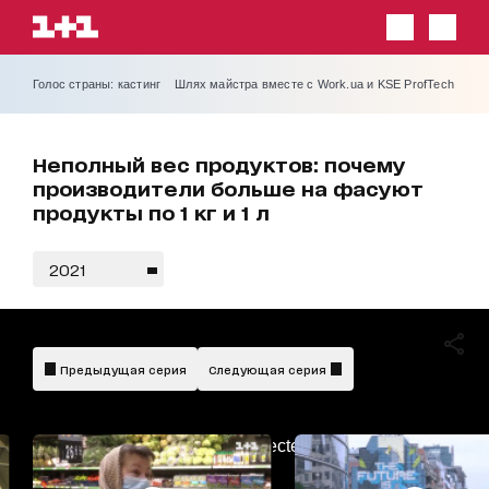
Голос страны: кастинг
Шлях майстра вместе с Work.ua и KSE ProfTech
Неполный вес продуктов: почему
производители больше на фасуют
продукты по 1 кг и 1 л
2021
Предыдущая серия
Следующая серия
AdBlockDetected!