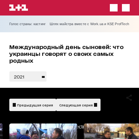
Голос страны: кастинг
Шлях майстра вместе с Work.ua и KSE ProfTech
Международный день сыновей: что
украинцы говорят о своих самых
родных
2021
Предыдущая серия
Следующая серия
AdBlockDetected!