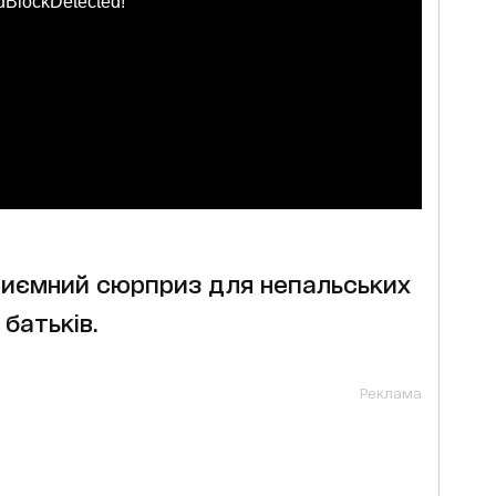
dBlockDetected!
приємний сюрприз для непальських
 батьків.
Реклама