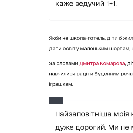
каже ведучий 1+1.
Якби не школа-готель, діти б жи
дати освіту маленьким шерпам, 
За словами
Дмитра Комарова
, д
навчилися радіти буденним речам
іграшкам.
Найзаповітніша мрія на
дуже дорогий. Ми не 