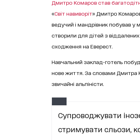
Дмитро Комаров став багатодіт
«
Світ навиворіт
» Дмитро Комаро
ведучий і мандрівник побував у м
створили для дітей з віддалених 
сходження на Еверест.
Навчальний заклад-готель побуд
нове життя. За словами Дмитра К
звичайні альпіністи.
Супроводжувати інозе
стримувати сльози, ко