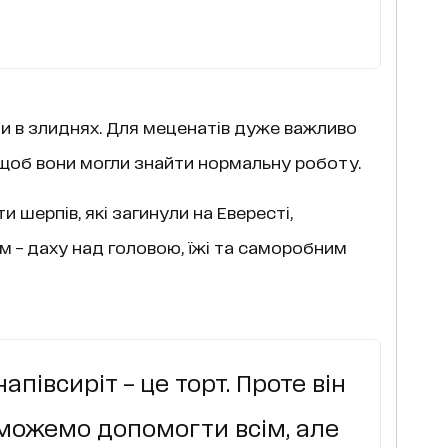
ли в злиднях. Для меценатів дуже важливо
щоб вони могли знайти нормальну роботу.
іти шерпів, які загинули на Евересті,
 – даху над головою, їжі та саморобним
півсиріт – це торт. Проте він
можемо допомогти всім, але