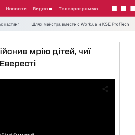
Новости
видео
телепрограмма
: кастинг
Шлях майстра вместе с Work.ua и KSE ProfTech
йснив мрію дітей, чиї
Евересті