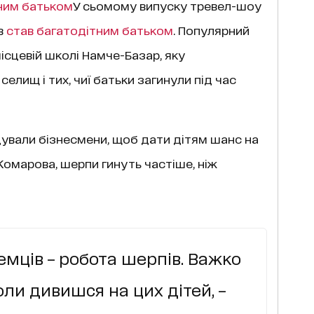
ним батьком
У сьомому випуску тревел-шоу
в
став багатодітним батьком
. Популярний
ісцевій школі Намче-Базар, яку
селищ і тих, чиї батьки загинули під час
ували бізнесмени, щоб дати дітям шанс на
омарова, шерпи гинуть частіше, ніж
мців – робота шерпів. Важко
ли дивишся на цих дітей, –