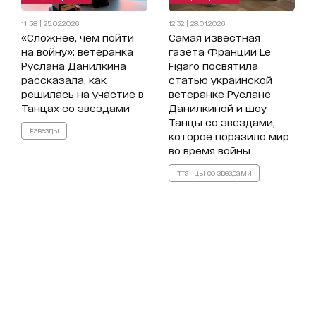
11:58 | 25.02.2026
12:32 | 28.01.2026
«Сложнее, чем пойти
Самая известная
на войну»: ветеранка
газета Франции Le
Руслана Данилкина
Figaro посвятила
рассказала, как
статью украинской
решилась на участие в
ветеранке Руслане
Танцах со звездами
Данилкиной и шоу
Танцы со звездами,
#звезды
которое поразило мир
во время войны
#танцы со звездами