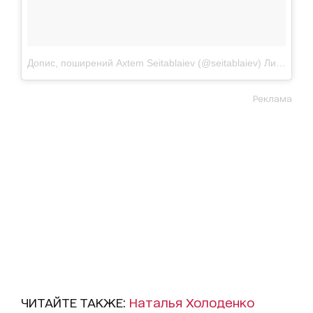
Допис, поширений Axtem Seitablaiev (@seitablaiev)
Лип 20, 2017 о 3:23 PDT
Реклама
ЧИТАЙТЕ ТАКЖЕ:
Наталья Холоденко