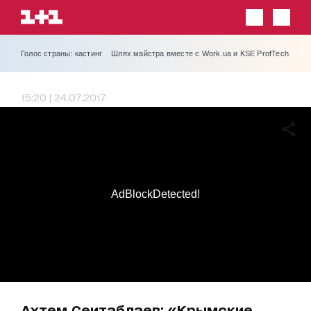
Голос страны: кастинг
Шлях майстра вместе с Work.ua и KSE ProfTech
15:20 | 24.07.2017
AdBlockDetected!
Ахтем Сеитаблаев: «Крымские