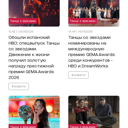
Танці з зірками
Танці з зірками
12:43 | 04.06.2026
15:44 | 14.04.2026
Обошли испанский
Танцы со звездами
HBO: спецвыпуск Танцы
номинированы на
со звездами.
международную
Движение к жизни
премию GEMA Awards:
получил золотую
среди конкурентов –
награду престижной
HBO и DreamWorks
премии GEMA Awards
#новости
2026
#новости
Танці з зірками
Танці з зірками