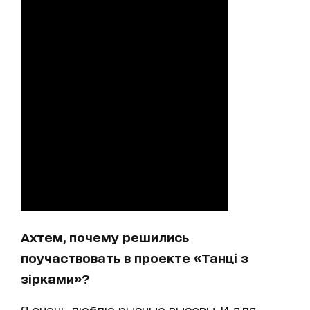
Ахтем, почему решились
поучаствовать в проекте «Танці з
зірками»?
Я очень люблю рызные вызовы. И для