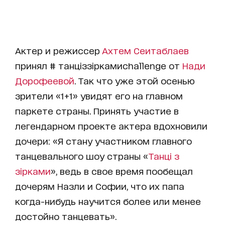
Актер и режиссер
Ахтем Сеитаблаев
принял # танціззіркамиchallenge от
Нади
Дорофеевой
. Так что уже этой осенью
зрители «1+1» увидят его на главном
паркете страны. Принять участие в
легендарном проекте актера вдохновили
дочери: «Я стану участником главного
танцевального шоу страны «
Танці з
зірками
», ведь в свое время пообещал
дочерям Назли и Софии, что их папа
когда-нибудь научится более или менее
достойно танцевать».