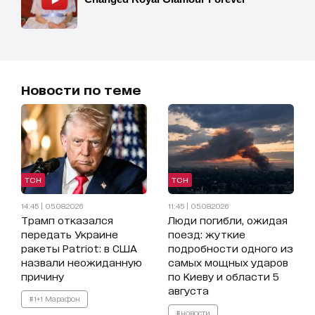
Новости по теме
ТСН
ТСН
14:45 | 05.08.2026
11:45 | 05.08.2026
Трамп отказался
Люди погибли, ожидая
передать Украине
поезд: жуткие
ракеты Patriot: в США
подробности одного из
назвали неожиданную
самых мощных ударов
причину
по Киеву и области 5
августа
#1+1 Марафон
#новости