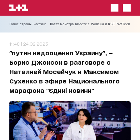
Голос страны: кастинг
Шлях майстра вместе с Work.ua и KSE ProfTech
11:48 | 24.02.2023
"путин недооценил Украину", —
Борис Джонсон в разговоре с
Наталией Мосейчук и Максимом
Сухенко в эфире Национального
марафона "Єдині новини"