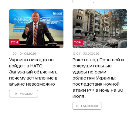
ТСН
ТСН
11:50 | 04.08.2026
12:07 | 30.07.2026
Украина никогда не
Ракета над Польшей и
войдет в НАТО:
сокрушительные
Залужный объяснил,
удары по семи
почему вступление в
областям Украины:
альянс невозможно
последствия ночной
атаки РФ в ночь на 30
#1+1 Марафон
июля
#1+1 Марафон