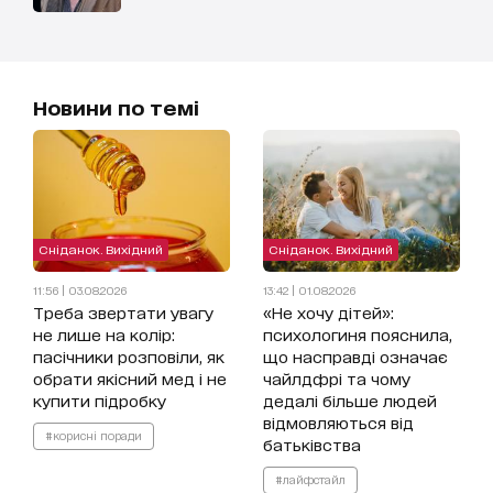
Новини по темі
Сніданок. Вихідний
Сніданок. Вихідний
11:56 | 03.08.2026
13:42 | 01.08.2026
Треба звертати увагу
«Не хочу дітей»:
не лише на колір:
психологиня пояснила,
пасічники розповіли, як
що насправді означає
обрати якісний мед і не
чайлдфрі та чому
купити підробку
дедалі більше людей
відмовляються від
#корисні поради
батьківства
#лайфстайл