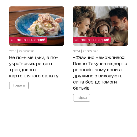
Сніданок. Вихідний
Сніданок. Вихідний
12:35 | 27.07.2026
18:14 | 26.07.2026
Не по-німецьки, а по-
«Фізично неможливо»:
українськи: рецепт
Павло Текучев відверто
трендового
розповів, чому вони з
картопляного салату
дружиною виховують
сина без допомоги
#рецепт
батьків
#зірки