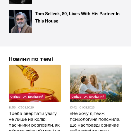
Новини по темі
Сніданок. Вихідний
Сніданок. Вихідний
11:56 | 03.08.2026
13:42 | 01.08.2026
Треба звертати увагу
«Не хочу дітей»:
не лише на колір:
психологиня пояснила,
пасічники розповіли, як
що насправді означає
обрати якісний мед і не
чайлдфрі та чому