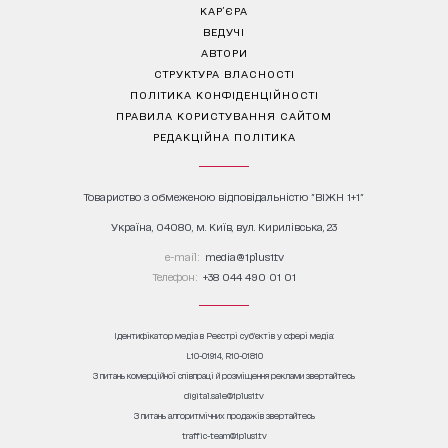
КАР’ЄРА
ВЕДУЧІ
АВТОРИ
СТРУКТУРА ВЛАСНОСТІ
ПОЛІТИКА КОНФІДЕНЦІЙНОСТІ
ПРАВИЛА КОРИСТУВАННЯ САЙТОМ
РЕДАКЦІЙНА ПОЛІТИКА
Товариство з обмеженою відповідальністю "ВІЖН 1+1"
Україна, 04080, м. Київ, вул. Кирилівська, 23
е-mail:
media@1plus1.tv
Телефон:
+38 044 490 01 01
Ідентифікатор медіа в Реєстрі суб’єктів у сфері медіа:
L10-01914, R10-01810
З питань комерційної співпраці й розміщення реклами звертайтесь
digital.sale@1plus1.tv
З питань алгоритмічних продажів звертайтесь
traffic-team@1plus1.tv