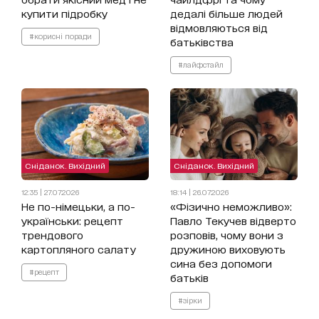
купити підробку
дедалі більше людей
відмовляються від
#корисні поради
батьківства
#лайфстайл
Сніданок. Вихідний
Сніданок. Вихідний
12:35 | 27.07.2026
18:14 | 26.07.2026
Не по-німецьки, а по-
«Фізично неможливо»:
українськи: рецепт
Павло Текучев відверто
трендового
розповів, чому вони з
картопляного салату
дружиною виховують
сина без допомоги
#рецепт
батьків
#зірки