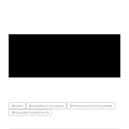
#сім'я
#сімейні стосунки
#психологія стосунків
#поради психолога