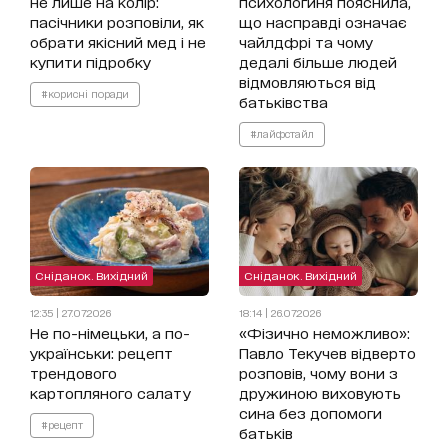
не лише на колір:
психологиня пояснила,
пасічники розповіли, як
що насправді означає
обрати якісний мед і не
чайлдфрі та чому
купити підробку
дедалі більше людей
відмовляються від
#корисні поради
батьківства
#лайфстайл
Сніданок. Вихідний
Сніданок. Вихідний
12:35 | 27.07.2026
18:14 | 26.07.2026
Не по-німецьки, а по-
«Фізично неможливо»:
українськи: рецепт
Павло Текучев відверто
трендового
розповів, чому вони з
картопляного салату
дружиною виховують
сина без допомоги
#рецепт
батьків