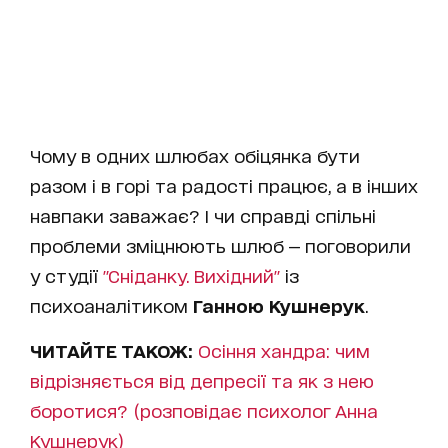
Чому в одних шлюбах обіцянка бути
разом і в горі та радості працює, а в інших
навпаки заважає? І чи справді спільні
проблеми зміцнюють шлюб — поговорили
у студії
"Сніданку. Вихідний"
із
психоаналітиком
Ганною Кушнерук
.
ЧИТАЙТЕ ТАКОЖ:
Осіння хандра: чим
відрізняється від депресії та як з нею
боротися? (розповідає психолог Анна
Кушнерук)