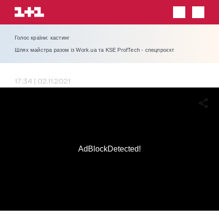
Голос країни: кастинг
Шлях майстра разом із Work.ua та KSE ProfTech - спецпроєкт
17:34 | 02.11.2021
AdBlockDetected!