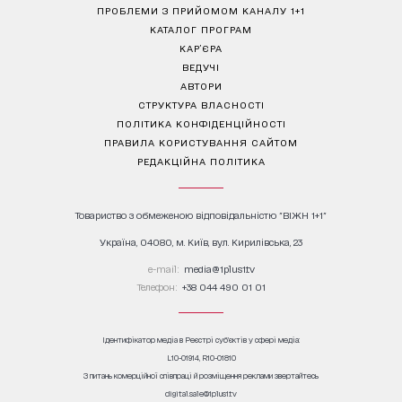
ПРОБЛЕМИ З ПРИЙОМОМ КАНАЛУ 1+1
КАТАЛОГ ПРОГРАМ
КАР’ЄРА
ВЕДУЧІ
АВТОРИ
СТРУКТУРА ВЛАСНОСТІ
ПОЛІТИКА КОНФІДЕНЦІЙНОСТІ
ПРАВИЛА КОРИСТУВАННЯ САЙТОМ
РЕДАКЦІЙНА ПОЛІТИКА
Товариство з обмеженою відповідальністю "ВІЖН 1+1"
Україна, 04080, м. Київ, вул. Кирилівська, 23
е-mail:
media@1plus1.tv
Телефон:
+38 044 490 01 01
Ідентифікатор медіа в Реєстрі суб’єктів у сфері медіа:
L10-01914, R10-01810
З питань комерційної співпраці й розміщення реклами звертайтесь
digital.sale@1plus1.tv