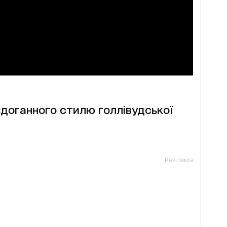
доганного стилю голлівудської
Реклама