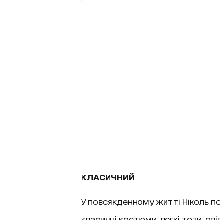
КЛАСИЧНИЙ
У повсякденному житті Ніколь по
класичні костюми, легкі топи, сп