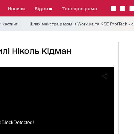
Новини
відео
телепрограма
: кастинг
Шлях майстра разом із Work.ua та KSE ProfTech - 
илі Ніколь Кідман
dBlockDetected!