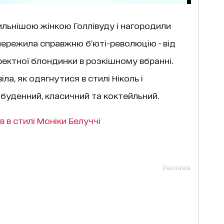
тильнішою жінкою Голлівуду і нагородили
пережила справжню б’юті-революцію - від
ектної блондинки в розкішному вбранні.
а, як одягнутися в стилі Ніколь і
 буденний, класичний та коктейльний.
 в стилі Моніки Белуччі
Реклама