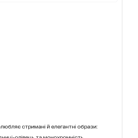
любляє стримані й елегантні образи:
ідниці-олівець та монохромність.