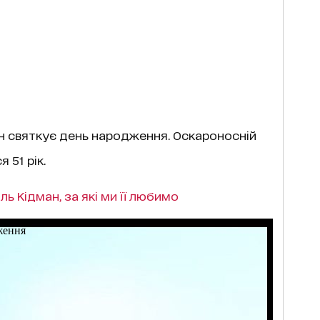
ман святкує день народження. Оскароносній
 51 рік.
оль Кідман, за які ми її любимо