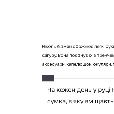
Ніколь Кідман обожнює легкі сукн
фігуру. Вона поєднує їх з тренч
аксесуари: капелюшок, окуляри, 
На кожен день у руці 
сумка, в яку вміщаєть