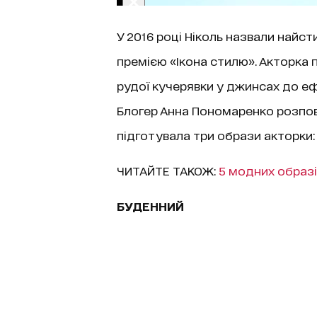
У 2016 році Ніколь назвали найс
премією «Ікона стилю». Акторка 
рудої кучерявки у джинсах до еф
Блогер Анна Пономаренко розповіл
підготувала три образи акторки:
ЧИТАЙТЕ ТАКОЖ:
5 модних образів
БУДЕННИЙ