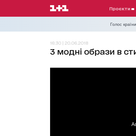
проєкти
Голос країни
16:30 | 20.06.2018
3 модні образи в ст
A