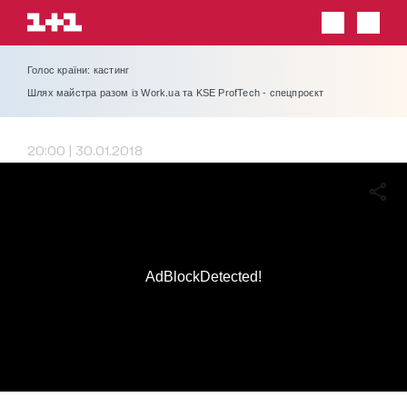
Голос країни: кастинг
Шлях майстра разом із Work.ua та KSE ProfTech - спецпроєкт
20:00 | 30.01.2018
AdBlockDetected!