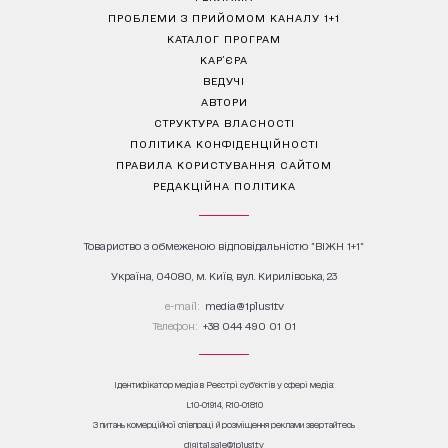
ПРОБЛЕМИ З ПРИЙОМОМ КАНАЛУ 1+1
КАТАЛОГ ПРОГРАМ
КАР’ЄРА
ВЕДУЧІ
АВТОРИ
СТРУКТУРА ВЛАСНОСТІ
ПОЛІТИКА КОНФІДЕНЦІЙНОСТІ
ПРАВИЛА КОРИСТУВАННЯ САЙТОМ
РЕДАКЦІЙНА ПОЛІТИКА
Товариство з обмеженою відповідальністю "ВІЖН 1+1"
Україна, 04080, м. Київ, вул. Кирилівська, 23
е-mail:
media@1plus1.tv
Телефон:
+38 044 490 01 01
Ідентифікатор медіа в Реєстрі суб’єктів у сфері медіа:
L10-01914, R10-01810
З питань комерційної співпраці й розміщення реклами звертайтесь
digital.sale@1plus1.tv