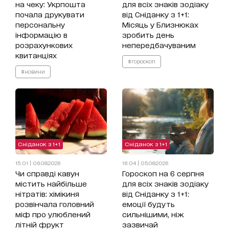
на чеку: Укрпошта
для всіх знаків зодіаку
почала друкувати
від Сніданку з 1+1:
персональну
Місяць у Близнюках
інформацію в
зробить день
розрахункових
непередбачуваним
квитанціях
#гороскоп
#новини
Сніданок з 1+1
Сніданок з 1+1
15:01 | 06.08.2026
16:04 | 05.08.2026
Чи справді кавун
Гороскоп на 6 серпня
містить найбільше
для всіх знаків зодіаку
нітратів: хімікиня
від Сніданку з 1+1:
розвінчала головний
емоції будуть
міф про улюблений
сильнішими, ніж
літній фрукт
зазвичай