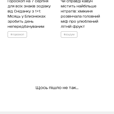
Гороскоп на 7 серпня
Чи справді кавун
для всіх знаків зодіаку
містить найбільше
від Сніданку з 1+1:
нітратів: хімікиня
Місяць у Близнюках
розвінчала головний
зробить день
міф про улюблений
непередбачуваним
літній фрукт
#гороскоп
#соціум
Щось пішло не так...