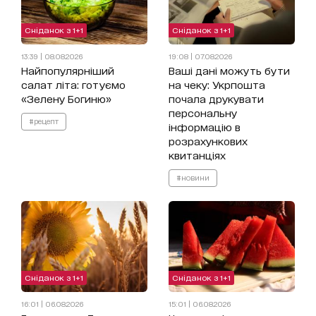
Сніданок з 1+1
Сніданок з 1+1
13:39 | 08.08.2026
19:08 | 07.08.2026
Найпопулярніший
Ваші дані можуть бути
салат літа: готуємо
на чеку: Укрпошта
«Зелену Богиню»
почала друкувати
персональну
#рецепт
інформацію в
розрахункових
квитанціях
#новини
Сніданок з 1+1
Сніданок з 1+1
16:01 | 06.08.2026
15:01 | 06.08.2026