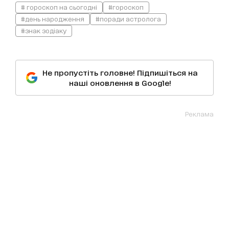
# гороскоп на сьогодні
#гороскоп
#день народження
#поради астролога
#знак зодіаку
Не пропустіть головне! Підпишіться на
наші оновлення в Google!
Реклама