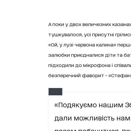
А поки у двох величезних казанах
тушкувалося, усі присутні грілися
«Ой, у лузі червона калина» пер
залюбки приєдналися діти та бат
підходили до мікрофона і співали
безперечний фаворит – «Стефанія
«Подякуємо нашим Зб
дали можливість нам 
разом побачитися, по