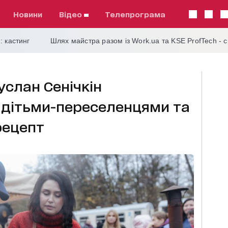
Новини
відео
телепрограма
: кастинг
Шлях майстра разом із Work.ua та KSE ProfTech - 
услан Сенічкін
 дітьми-переселенцями та
рецепт