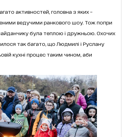
агато активностей, головна з яких –
бленими ведучими ранкового шоу. Тож попри
айданчику була теплою і дружньою. Охочих
вилося так багато, що Людмилі і Руслану
овій кухні процес таким чином, аби