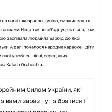
 на вогні шкварчало, кипіло, смажилося та
 співами. Ніщо так не об’єднує, як пісня, тож
шою заспівала Людмила Барбір, до якої
ьки. А далі почалося народне караоке – діти
 свої улюблені пісні, серед яких
» Kalush Orchestra.
ройним Силам України, які
з вами зараз тут зібратися і
смакувати плов, які ми