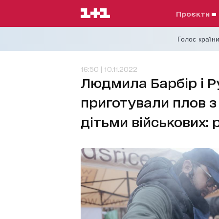
проєкти
Голос країни
16:50 | 10.11.2022
Людмила Барбір і Р
приготували плов з
дітьми військових: 