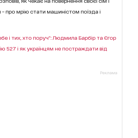
зповів, як чекає на повернення своєї сім’ї
я – про мрію стати машиністом поїзда і
е і тих, хто поруч": Людмила Барбір та Єгор
ію 527 і як українцям не постраждати від
Реклама