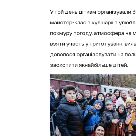
У той день діткам організували б
майстер-клас з кулінарії з улю
похмуру погоду, атмосфера на м
взяти участь у приготуванні вия
довелося організовувати на поль
заохотити якнайбільше дітей.