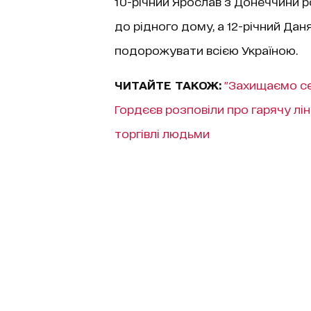
10-річний Ярослав з Донеччини ро
до рідного дому, а 12-річний Дан
подорожувати всією Україною.
ЧИТАЙТЕ ТАКОЖ:
"Захищаємо себ
Гордєєв розповіли про гарячу лін
торгівлі людьми