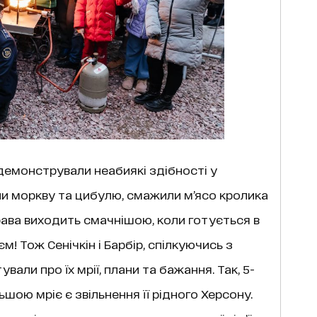
и демонстрували неабиякі здібності у
зали моркву та цибулю, смажили м’ясо кролика
рава виходить смачнішою, коли готується в
! Тож Сенічкін і Барбір, спілкуючись з
али про їх мрії, плани та бажання. Так, 5-
ьшою мріє є звільнення її рідного Херсону.