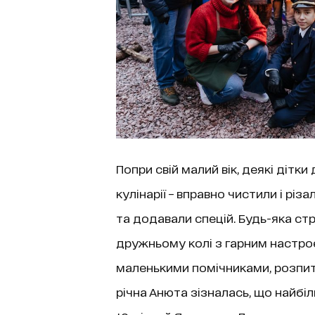
Попри свій малий вік, деякі дітк
кулінарії – вправно чистили і рі
та додавали спецій. Будь-яка ст
дружньому колі з гарним настроєм
маленькими помічниками, розпитув
річна Анюта зізналась, що найбіл