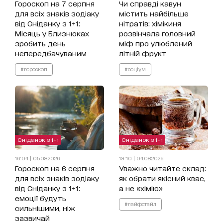
Гороскоп на 7 серпня
Чи справді кавун
для всіх знаків зодіаку
містить найбільше
від Сніданку з 1+1:
нітратів: хімікиня
Місяць у Близнюках
розвінчала головний
зробить день
міф про улюблений
непередбачуваним
літній фрукт
#гороскоп
#соціум
Сніданок з 1+1
Сніданок з 1+1
16:04 | 05.08.2026
19:10 | 04.08.2026
Гороскоп на 6 серпня
Уважно читайте склад:
для всіх знаків зодіаку
як обрати якісний квас,
від Сніданку з 1+1:
а не «хімію»
емоції будуть
#лайфстайл
сильнішими, ніж
зазвичай