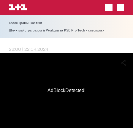
Голос країни: кастинг
Шлях майстра разом із Work.ua та KSE ProfTech - спецпроєкт
22:00 | 22.04.2024
AdBlockDetected!