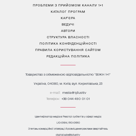
ПРОБЛЕМИ З ПРИЙОМОМ КАНАЛУ 1+1
КАТАЛОГ ПРОГРАМ
КАР’ЄРА
ВЕДУЧІ
АВТОРИ
СТРУКТУРА ВЛАСНОСТІ
ПОЛІТИКА КОНФІДЕНЦІЙНОСТІ
ПРАВИЛА КОРИСТУВАННЯ САЙТОМ
РЕДАКЦІЙНА ПОЛІТИКА
Товариство з обмеженою відповідальністю "ВІЖН 1+1"
Україна, 04080, м. Київ, вул. Кирилівська, 23
е-mail:
media@1plus1.tv
Телефон:
+38 044 490 01 01
Ідентифікатор медіа в Реєстрі суб’єктів у сфері медіа:
L10-01914, R10-01810
З питань комерційної співпраці й розміщення реклами звертайтесь
digital.sale@1plus1.tv