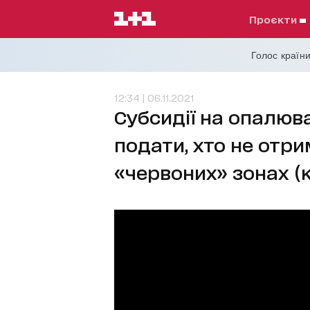
проєкти
Голос країни
12:34 | 06.11.2021
Субсидії на опалюва
подати, хто не отри
«червоних» зонах (