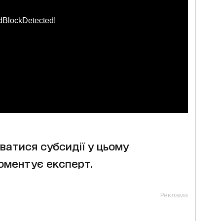
dBlockDetected!
ватися субсидії у цьому
оментує експерт.
Реклама