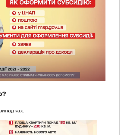
ю?
випадках: