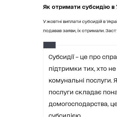
Як отримати субсидію в 
У жовтні виплати субсидій в Украї
подавав заяви, їх отримали. Зас
Субсидії – це про спр
підтримки тих, хто н
комунальні послуги. 
послуги складає пона
домогосподарства, це
субсидією.