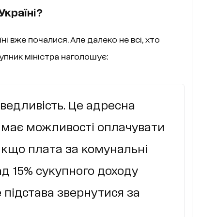
Україні?
ні вже почалися. Але далеко не всі, хто
тупник міністра наголошує:
аведливість. Це адресна
е має можливості оплачувати
Якщо плата за комунальні
д 15% сукупного доходу
 підстава звернутися за