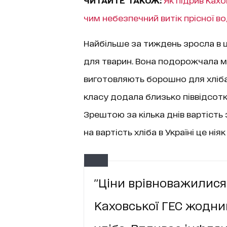
чим небезпечний витік прісної в
Найбільше за тиждень зросла в ц
для тварин. Вона подорожчала ма
виготовляють борошно для хліба,
класу додала близько піввідсотк
Зрештою за кілька днів вартість
на вартість хліба в Україні це ніяк
"Ціни врівноважилися 
Каховської ГЕС жодни