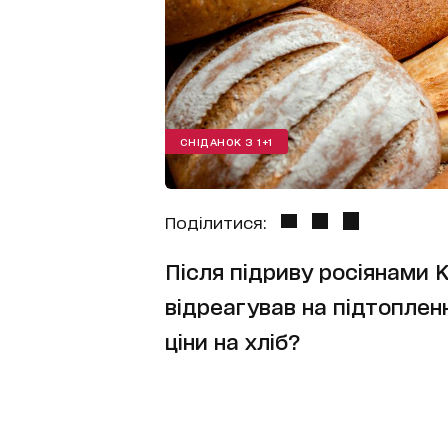
СНІДАНОК З 1+1
Поділитися:
Після підриву росіянами 
відреагував на підтопленн
ціни на хліб?