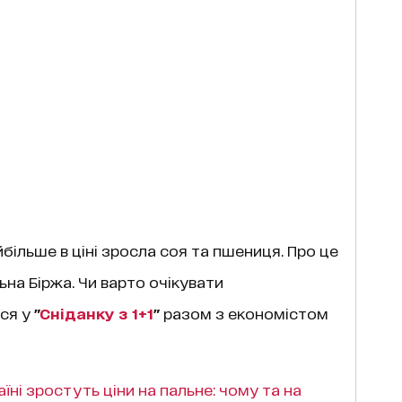
більше в ціні зросла соя та пшениця. Про це
ьна Біржа. Чи варто очікувати
ся у
"
Сніданку з 1+1
"
разом з економістом
раїні зростуть ціни на пальне: чому та на