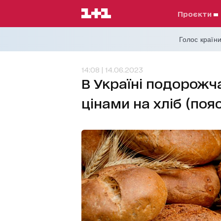
проєкти
Голос країни
14:08 | 14.06.2023
В Україні подорожча
цінами на хліб (поя