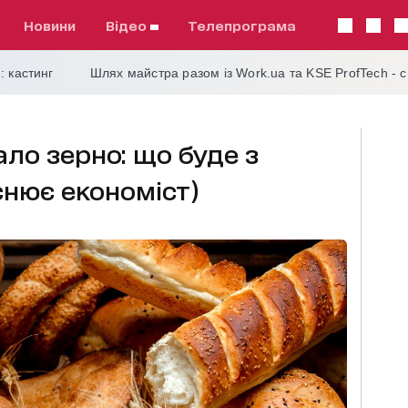
Новини
відео
телепрограма
: кастинг
Шлях майстра разом із Work.ua та KSE ProfTech - 
ло зерно: що буде з
снює економіст)