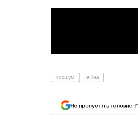
#соціум
#війна
Не пропустіть головне! 