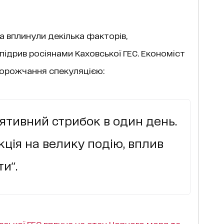
а вплинули декілька факторів,
підрив росіянами Каховської ГЕС. Економіст
дорожчання спекуляцією:
лятивний стрибок в один день.
кція на велику подію, вплив
и".
вської ГЕС вплине на стан Чорного моря та