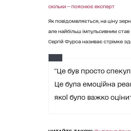
скільки — пояснює експерт
Як повідомвляється, на ціну зерн
але найбільш імпульсивним став 
Сергій Фурса називає стрімке з
"Це був просто спеку
Це була емоційна реа
якої було важко оцінит
ЧИТАЙТЕ ТАКОЖ:
Як підрив Кахо