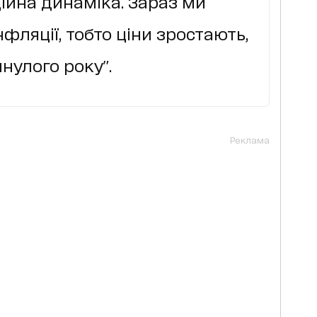
ційна динаміка. Зараз ми
фляції, тобто ціни зростають,
нулого року".
Реклама