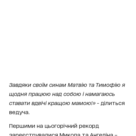
Завдяки своїм синам Матвію та Тимофію я
щодня працюю над собою і намагаюсь
ставати вдвічі кращою мамою!»
- ділиться
ведуча.
Першими на цьогорічний рекорд
зареєструвалися Микола та Ангеліна –