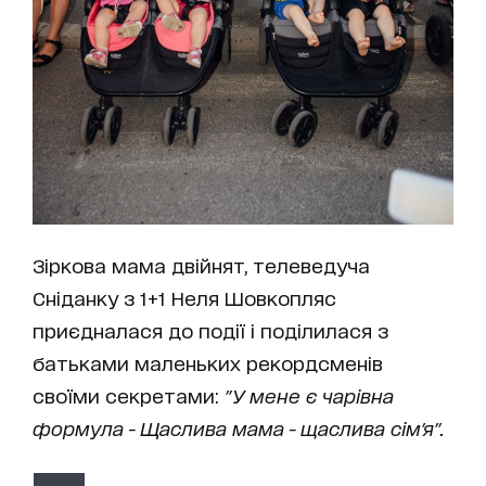
Зіркова мама двійнят, телеведуча
Сніданку з 1+1 Неля Шовкопляс
приєдналася до події і поділилася з
батьками маленьких рекордсменів
своїми секретами:
"У мене є чарівна
формула - Щаслива мама - щаслива сім'я".