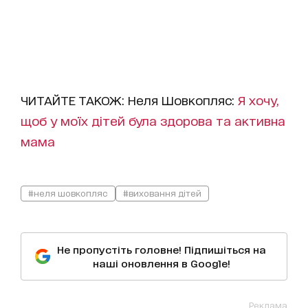
ЧИТАЙТЕ ТАКОЖ: Неля Шовкопляс:
Я хочу,
щоб у моїх дітей була здорова та активна
мама
#неля шовкопляс
#виховання дітей
Не пропустіть головне! Підпишіться на
наші оновлення в Google!
Реклама