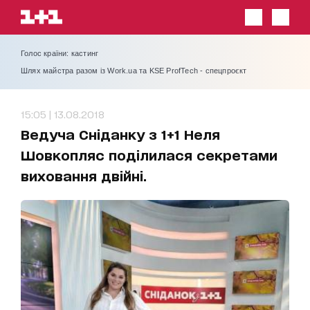
Голос країни: кастинг
Шлях майстра разом із Work.ua та KSE ProfTech - спецпроєкт
15:05 | 13.08.2018
Ведуча Сніданку з 1+1 Неля
Шовкопляс поділилася секретами
виховання двійні.