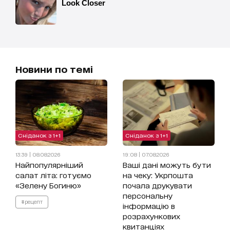
Новини по темі
Сніданок з 1+1
Сніданок з 1+1
13:39 | 08.08.2026
19:08 | 07.08.2026
Найпопулярніший
Ваші дані можуть бути
салат літа: готуємо
на чеку: Укрпошта
«Зелену Богиню»
почала друкувати
персональну
#рецепт
інформацію в
розрахункових
квитанціях