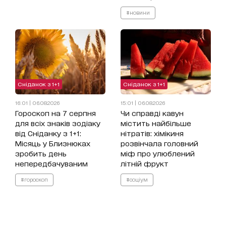
#новини
Сніданок з 1+1
Сніданок з 1+1
16:01 | 06.08.2026
15:01 | 06.08.2026
Гороскоп на 7 серпня
Чи справді кавун
для всіх знаків зодіаку
містить найбільше
від Сніданку з 1+1:
нітратів: хімікиня
Місяць у Близнюках
розвінчала головний
зробить день
міф про улюблений
непередбачуваним
літній фрукт
#гороскоп
#соціум