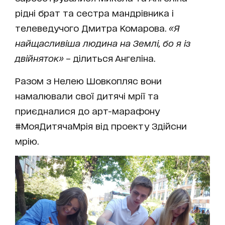
рідні брат та сестра мандрівника і
телеведучого Дмитра Комарова.
«Я
найщасливіша людина на Землі, бо я із
двійняток»
– ділиться Ангеліна.
Разом з Нелею Шовкопляс вони
намалювали свої дитячі мрії та
приєдналися до арт-марафону
#МояДитячаМрія від проекту Здійсни
мрію.