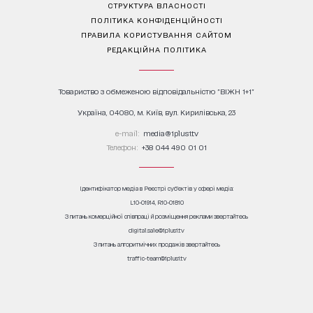
СТРУКТУРА ВЛАСНОСТІ
ПОЛІТИКА КОНФІДЕНЦІЙНОСТІ
ПРАВИЛА КОРИСТУВАННЯ САЙТОМ
РЕДАКЦІЙНА ПОЛІТИКА
Товариство з обмеженою відповідальністю "ВІЖН 1+1"
Україна, 04080, м. Київ, вул. Кирилівська, 23
е-mail:
media@1plus1.tv
Телефон:
+38 044 490 01 01
Ідентифікатор медіа в Реєстрі суб’єктів у сфері медіа:
L10-01914, R10-01810
З питань комерційної співпраці й розміщення реклами звертайтесь
digital.sale@1plus1.tv
З питань алгоритмічних продажів звертайтесь
traffic-team@1plus1.tv