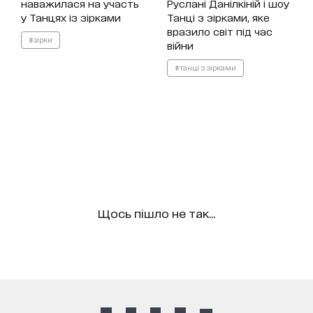
наважилася на участь
Руслані Данілкіній і шоу
у Танцях із зірками
Танці з зірками, яке
вразило світ під час
#зірки
війни
#танці з зірками
Щось пішло не так...