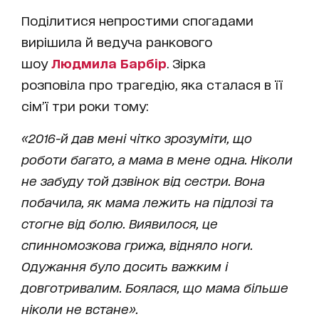
Поділитися непростими спогадами
вирішила й ведуча ранкового
шоу
Людмила Барбір
. Зірка
розповіла про трагедію, яка сталася в її
сім’ї три роки тому:
«2016-й дав мені чітко зрозуміти, що
роботи багато, а мама в мене одна. Ніколи
не забуду той дзвінок від сестри. Вона
побачила, як мама лежить на підлозі та
стогне від болю. Виявилося, це
спинномозкова грижа, відняло ноги.
Одужання було досить важким і
довготривалим. Боялася, що мама більше
ніколи не встане».