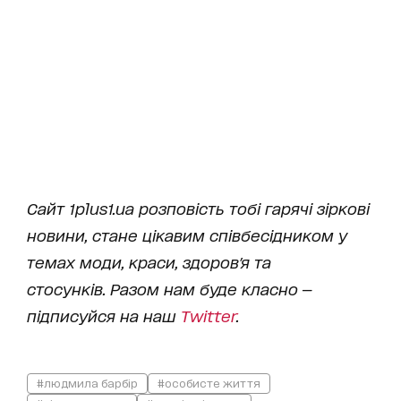
Сайт
1plus1.ua розповість тобі гарячі зіркові
новини, стане цікавим співбесідником у
темах моди, краси,
здоров'я та
стосунків. Разом нам буде класно —
підписуйся на наш
Twitter
.
#людмила барбір
#особисте життя