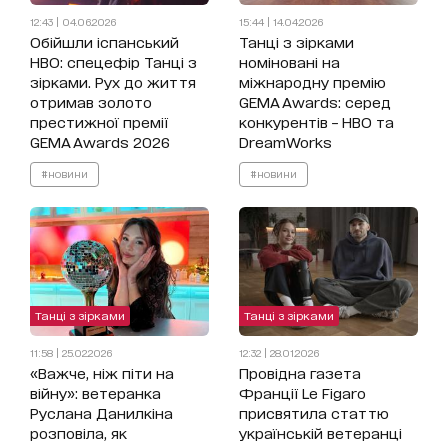
12:43 | 04.06.2026
15:44 | 14.04.2026
Обійшли іспанський
Танці з зірками
HBO: спецефір Танці з
номіновані на
зірками. Рух до життя
міжнародну премію
отримав золото
GEMA Awards: серед
престижної премії
конкурентів – HBO та
GEMA Awards 2026
DreamWorks
#новини
#новини
Танці з зірками
Танці з зірками
11:58 | 25.02.2026
12:32 | 28.01.2026
«Важче, ніж піти на
Провідна газета
війну»: ветеранка
Франції Le Figaro
Руслана Данилкіна
присвятила статтю
розповіла, як
українській ветеранці