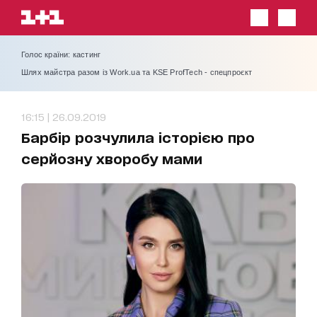
Голос країни: кастинг
Шлях майстра разом із Work.ua та KSE ProfTech - спецпроєкт
16:15 | 26.09.2019
Барбір розчулила історією про
серйозну хворобу мами