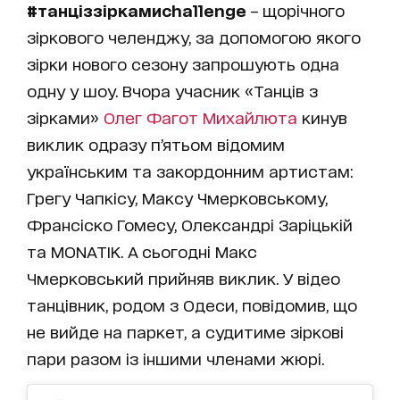
#танціззіркамиchallenge
– щорічного
зіркового челенджу, за допомогою якого
зірки нового сезону запрошують одна
одну у шоу. Вчора учасник «Танців з
зірками»
Олег Фагот Михайлюта
кинув
виклик одразу п’ятьом відомим
українським та закордонним артистам:
Грегу Чапкісу, Максу Чмерковському,
Франсіско Гомесу, Олександрі Заріцькій
та MONATIK. А сьогодні Макс
Чмерковський прийняв виклик. У відео
танцівник, родом з Одеси, повідомив, що
не вийде на паркет, а судитиме зіркові
пари разом із іншими членами жюрі.