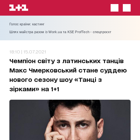
Голос країни: кастинг
Шлях майстра разом із Work.ua та KSE ProfTech - спецпроєкт
18:10 | 15.07.2021
Чемпіон світу з латинських танців
Макс Чмерковський стане суддею
нового сезону шоу «Танці з
зірками» на 1+1