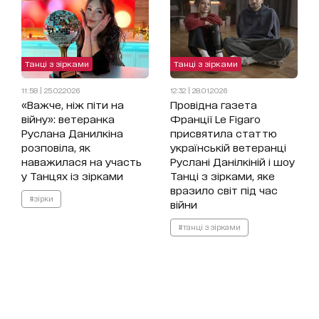
Танці з зірками
Танці з зірками
11:58 | 25.02.2026
12:32 | 28.01.2026
«Важче, ніж піти на
Провідна газета
війну»: ветеранка
Франції Le Figaro
Руслана Данилкіна
присвятила статтю
розповіла, як
українській ветеранці
наважилася на участь
Руслані Данілкіній і шоу
у Танцях із зірками
Танці з зірками, яке
вразило світ під час
#зірки
війни
#танці з зірками