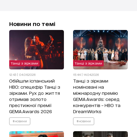
Новини по темі
Танці з зірками
Танці з зірками
12:43 | 04.06.2026
15:44 | 14.04.2026
Обійшли іспанський
Танці з зірками
HBO: спецефір Танці з
номіновані на
зірками. Рух до життя
міжнародну премію
отримав золото
GEMA Awards: серед
престижної премії
конкурентів – HBO та
GEMA Awards 2026
DreamWorks
#новини
#новини