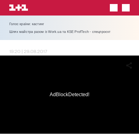
Голос країни: кастинг
Шлях майстра разом із Work.ua та KSE ProfTech - спецпроєкт
19:20 | 29.08.2017
AdBlockDetected!