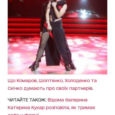
Що Комаров, Шоптенко, Холоденко та
Скічко думають про своїх партнерів
.
ЧИТАЙТЕ ТАКОЖ:
Відома балерина
Катерина Кухар розповіла, як тримає
себе у формі