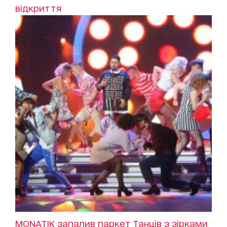
відкриття
MONATIK запалив паркет Танців з зірками