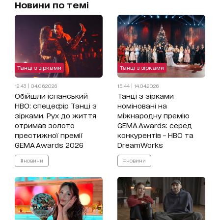
Новини по темі
Танці з зірками
Танці з зірками
12:43 | 04.06.2026
15:44 | 14.04.2026
Обійшли іспанський
Танці з зірками
HBO: спецефір Танці з
номіновані на
зірками. Рух до життя
міжнародну премію
отримав золото
GEMA Awards: серед
престижної премії
конкурентів – HBO та
GEMA Awards 2026
DreamWorks
#новини
#новини