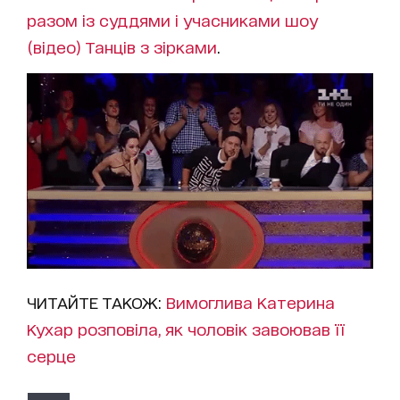
разом із суддями і учасниками шоу
(відео)
Танців з зірками
.
ЧИТАЙТЕ ТАКОЖ:
Вимоглива Катерина
Кухар розповіла, як чоловік завоював її
серце