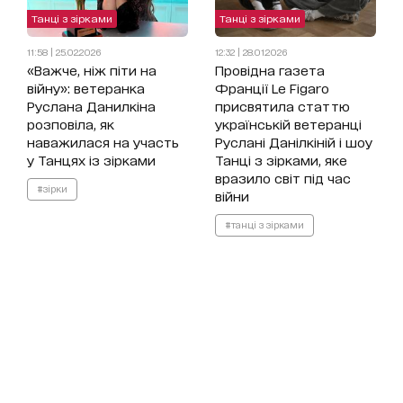
Танці з зірками
Танці з зірками
11:58 | 25.02.2026
12:32 | 28.01.2026
«Важче, ніж піти на
Провідна газета
війну»: ветеранка
Франції Le Figaro
Руслана Данилкіна
присвятила статтю
розповіла, як
українській ветеранці
наважилася на участь
Руслані Данілкіній і шоу
у Танцях із зірками
Танці з зірками, яке
вразило світ під час
#зірки
війни
#танці з зірками