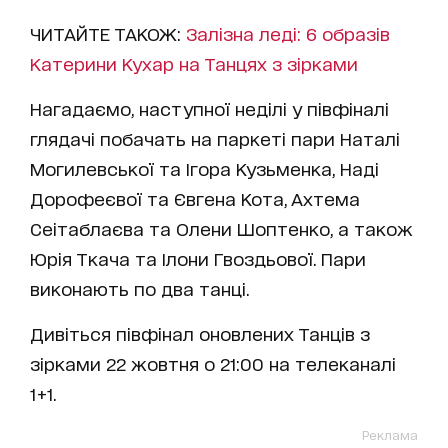
ЧИТАЙТЕ ТАКОЖ:
Залізна леді: 6 образів
Катерини Кухар на Танцях з зірками
Нагадаємо, наступної неділі у півфіналі
глядачі побачать на паркеті пари Наталі
Могилевської та Ігора Кузьменка, Наді
Дорофеєвої та Євгена Кота, Ахтема
Сеітаблаєва та Олени Шоптенко, а також
Юрія Ткача та Ілони Гвоздьової. Пари
виконають по два танці.
Дивіться півфінал оновлених Танців з
зірками 22 жовтня о 21:00 на телеканалі
1+1.
Реклама