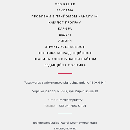
ПРО КАНАЛ
РЕКЛАМА
ПРОБЛЕМИ З ПРИЙОМОМ КАНАЛУ 1+1
КАТАЛОГ ПРОГРАМ
КАР’ЄРА
ВЕДУЧІ
АВТОРИ
СТРУКТУРА ВЛАСНОСТІ
ПОЛІТИКА КОНФІДЕНЦІЙНОСТІ
ПРАВИЛА КОРИСТУВАННЯ САЙТОМ
РЕДАКЦІЙНА ПОЛІТИКА
Товариство з обмеженою відповідальністю "ВІЖН 1+1"
Україна, 04080, м. Київ, вул. Кирилівська, 23
е-mail:
media@1plus1.tv
Телефон:
+38 044 490 01 01
Ідентифікатор медіа в Реєстрі суб’єктів у сфері медіа:
L10-01914, R10-01810