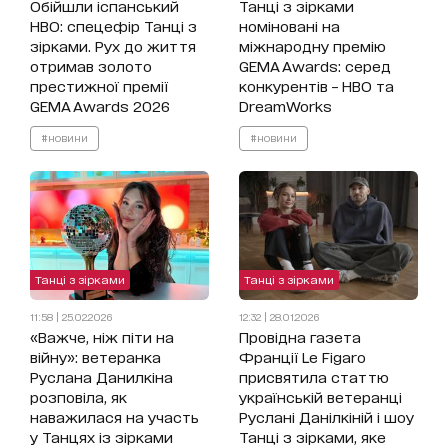
Обійшли іспанський
Танці з зірками
HBO: спецефір Танці з
номіновані на
зірками. Рух до життя
міжнародну премію
отримав золото
GEMA Awards: серед
престижної премії
конкурентів – HBO та
GEMA Awards 2026
DreamWorks
#новини
#новини
Танці з зірками
Танці з зірками
11:58 | 25.02.2026
12:32 | 28.01.2026
«Важче, ніж піти на
Провідна газета
війну»: ветеранка
Франції Le Figaro
Руслана Данилкіна
присвятила статтю
розповіла, як
українській ветеранці
наважилася на участь
Руслані Данілкіній і шоу
у Танцях із зірками
Танці з зірками, яке