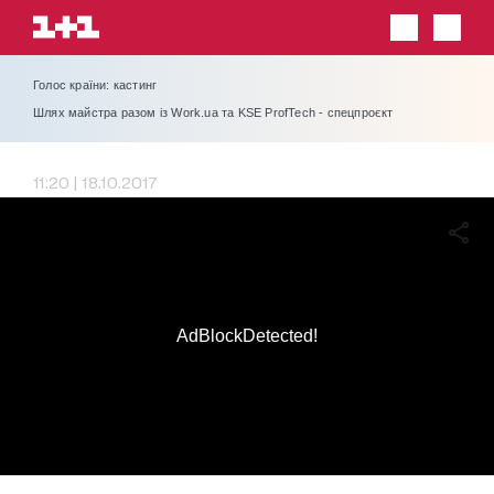
Голос країни: кастинг
Шлях майстра разом із Work.ua та KSE ProfTech - спецпроєкт
11:20 | 18.10.2017
AdBlockDetected!