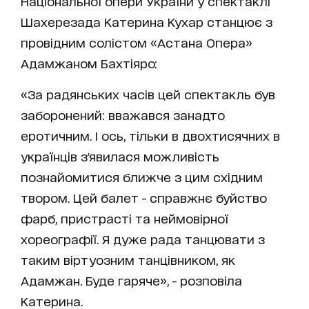
Національної опери України у спектаклі
Шахерезада Катерина Кухар станцює з
провідним солістом «Астана Опера»
Адамжаном Бахтіяро:
«За радянських часів цей спектакль був
заборонений: вважався занадто
еротичним. І ось, тільки в двохтисячних в
українців з'явилася можливість
познайомитися ближче з цим східним
твором. Цей балет - справжнє буйство
фарб, пристрасті та неймовірної
хореографії. Я дуже рада танцювати з
таким віртуозним танцівником, як
Адамжан. Буде гаряче», - розповіла
Катерина.