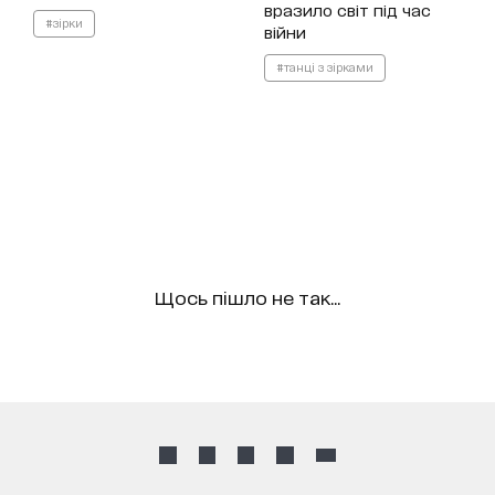
вразило світ під час
#зірки
війни
#танці з зірками
Щось пішло не так...