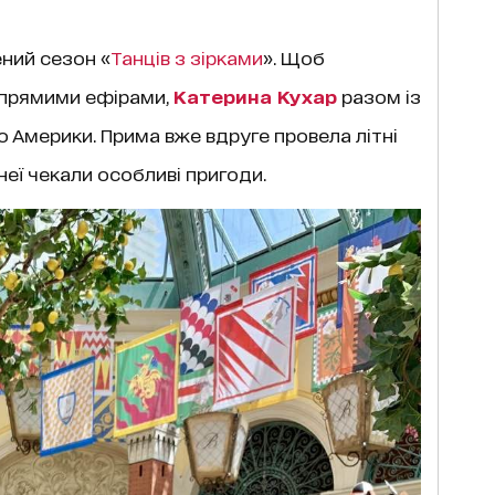
ний сезон «
Танців з зірками
». Щоб
 прямими ефірами,
Катерина Кухар
разом із
 Америки. Прима вже вдруге провела літні
неї чекали особливі пригоди.