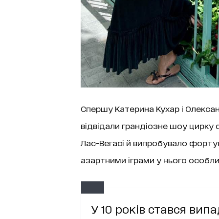
Спершу Катерина Кухар і Олекса
відвідали грандіозне шоу цирку d
Лас-Вегасі й випробувало фортун
азартними іграми у нього особли
У 10 років стався вип