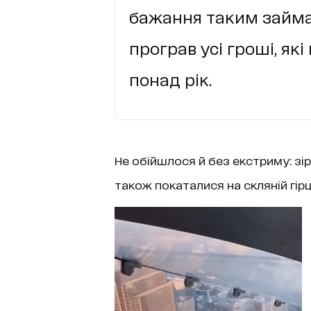
бажання таким займат
програв усі гроші, як
понад рік.
Не обійшлося й без екстриму: зір
також покаталися на скляній гірці