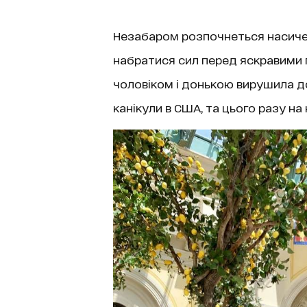
Незабаром розпочнеться насиче
набратися сил перед яскравими
чоловіком і донькою вирушила до
канікули в США, та цього разу на 