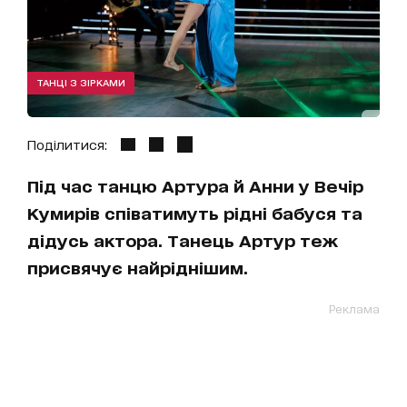
ТАНЦІ З ЗІРКАМИ
Поділитися:
Під час танцю Артура й Анни у Вечір
Кумирів співатимуть рідні бабуся та
дідусь актора. Танець Артур теж
присвячує найріднішим.
Реклама