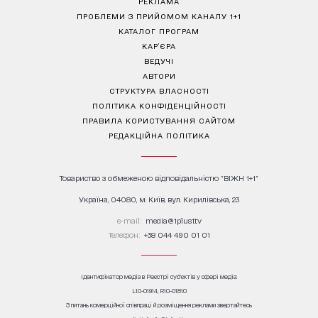
РЕКЛАМА
ПРОБЛЕМИ З ПРИЙОМОМ КАНАЛУ 1+1
КАТАЛОГ ПРОГРАМ
КАР’ЄРА
ВЕДУЧІ
АВТОРИ
СТРУКТУРА ВЛАСНОСТІ
ПОЛІТИКА КОНФІДЕНЦІЙНОСТІ
ПРАВИЛА КОРИСТУВАННЯ САЙТОМ
РЕДАКЦІЙНА ПОЛІТИКА
Товариство з обмеженою відповідальністю "ВІЖН 1+1"
Україна, 04080, м. Київ, вул. Кирилівська, 23
е-mail:
media@1plus1.tv
Телефон:
+38 044 490 01 01
Ідентифікатор медіа в Реєстрі суб’єктів у сфері медіа:
L10-01914, R10-01810
З питань комерційної співпраці й розміщення реклами звертайтесь