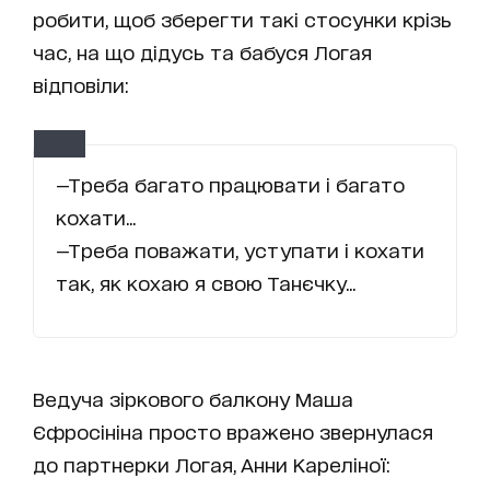
робити, щоб зберегти такі стосунки крізь
час, на що дідусь та бабуся Логая
відповіли:
—Треба багато працювати і багато
кохати...
—Треба поважати, уступати і кохати
так, як кохаю я свою Танєчку...
Ведуча зіркового балкону Маша
Єфросініна просто вражено звернулася
до партнерки Логая, Анни Кареліної: