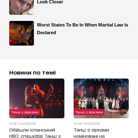
Новини по темі
Танці з зірками
Танці з зірками
12:43 | 04.06.2026
15:44 | 14.04.2026
Обійшли іспанський
Танці з зірками
HBO: спецефір Танці з
номіновані на