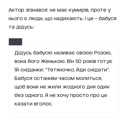
Актор зізнався: не має кумирів, проте у
нього є люди, що надихають. І це – бабуся
та дідусь:
Дідусь бабусю називає своєю Розою,
вона його Женькою. Він 50 років готує
їй сніданки: "Тетяночко, йди снідати".
Бабуся останнім часом молиться,
щоб вони не жили жодного дня один
без одного. Я не хочу просто про це
казати вголос.