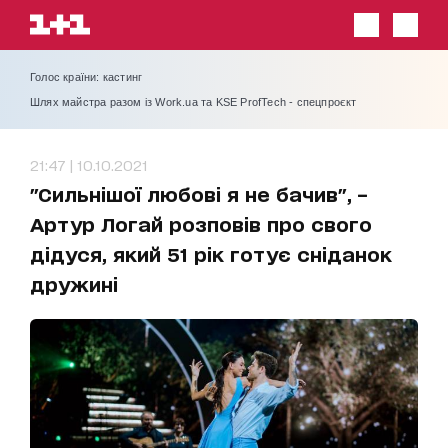
Голос країни: кастинг
Шлях майстра разом із Work.ua та KSE ProfTech - спецпроєкт
21:47 | 10.10.2021
"Сильнішої любові я не бачив", –
Артур Логай розповів про свого
дідуся, який 51 рік готує сніданок
дружині