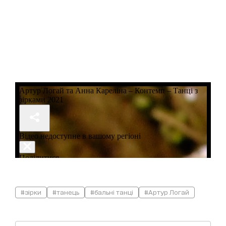
#зірки
#танець
#бальні танці
#Артур Логай