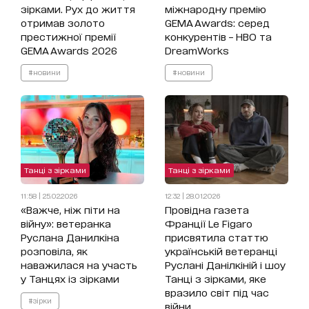
зірками. Рух до життя
міжнародну премію
отримав золото
GEMA Awards: серед
престижної премії
конкурентів – HBO та
GEMA Awards 2026
DreamWorks
#новини
#новини
Танці з зірками
Танці з зірками
11:58 | 25.02.2026
12:32 | 28.01.2026
«Важче, ніж піти на
Провідна газета
війну»: ветеранка
Франції Le Figaro
Руслана Данилкіна
присвятила статтю
розповіла, як
українській ветеранці
наважилася на участь
Руслані Данілкіній і шоу
у Танцях із зірками
Танці з зірками, яке
вразило світ під час
#зірки
війни