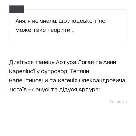
Аня, я не знала, що людське тіло
може таке творити!..
Дивіться танець Артура Логая та Анни
Кареліної у супроводі Тетяни
Валентиновни та Євгенія Олександровича
Логаїв – бабусі та дідуся Артура:
Реклама