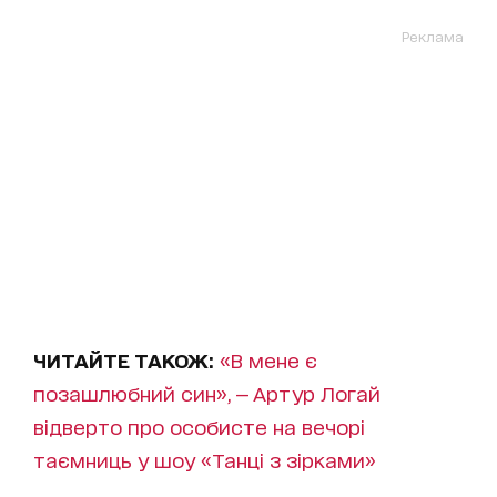
Реклама
ЧИТАЙТЕ ТАКОЖ:
«В мене є
позашлюбний син», — Артур Логай
відверто про особисте на вечорі
таємниць у шоу «Танці з зірками»