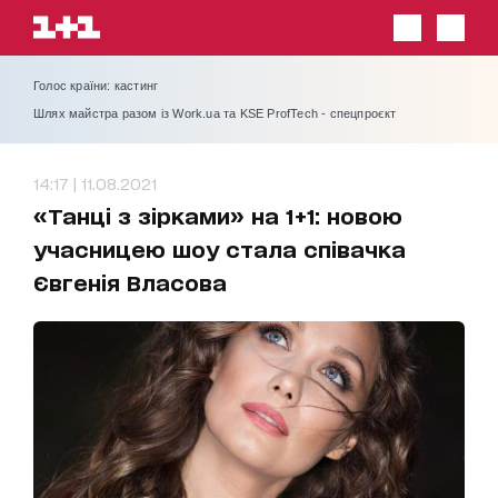
Голос країни: кастинг
Шлях майстра разом із Work.ua та KSE ProfTech - спецпроєкт
14:17 | 11.08.2021
«Танці з зірками» на 1+1: новою
учасницею шоу стала співачка
Євгенія Власова