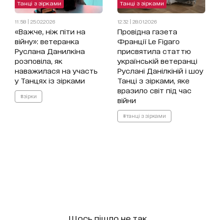
Танці з зірками
Танці з зірками
11:58 | 25.02.2026
12:32 | 28.01.2026
«Важче, ніж піти на
Провідна газета
війну»: ветеранка
Франції Le Figaro
Руслана Данилкіна
присвятила статтю
розповіла, як
українській ветеранці
наважилася на участь
Руслані Данілкіній і шоу
у Танцях із зірками
Танці з зірками, яке
вразило світ під час
#зірки
війни
#танці з зірками
Щось пішло не так...