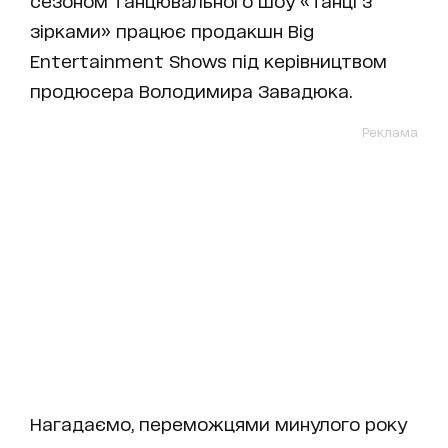
сезоном танцювального шоу «Танці з
зірками» працює продакшн Big
Entertainment Shows під керівництвом
продюсера Володимира Завадюка.
Реклама
Нагадаємо, переможцями минулого року