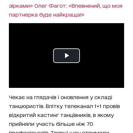
зірками» Олег Фагот: «Впевнений, що моя
партнерка буде найкраща!»
Чекає на глядачів і оновлення у складі
танцюристів. Влітку телеканал 1+1 провів
відкритий кастинг танцівників, в якому
прийняли участь більше ніж 70
професіоналів. Творці шоу отримали