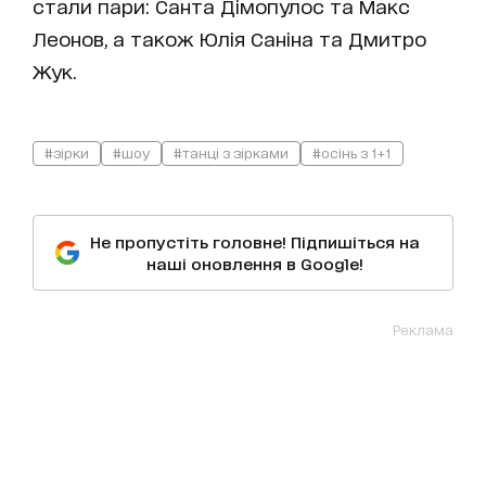
стали пари: Санта Дімопулос та Макс
Леонов, а також Юлія Саніна та Дмитро
Жук.
#зірки
#шоу
#танці з зірками
#осінь з 1+1
Не пропустіть головне! Підпишіться на
наші оновлення в Google!
Реклама