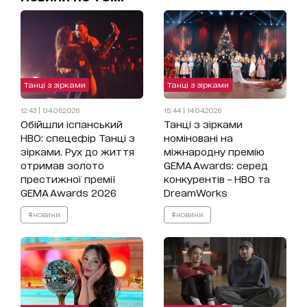
Танці з зірками
Танці з зірками
12:43 | 04.06.2026
15:44 | 14.04.2026
Обійшли іспанський
Танці з зірками
HBO: спецефір Танці з
номіновані на
зірками. Рух до життя
міжнародну премію
отримав золото
GEMA Awards: серед
престижної премії
конкурентів – HBO та
GEMA Awards 2026
DreamWorks
#новини
#новини