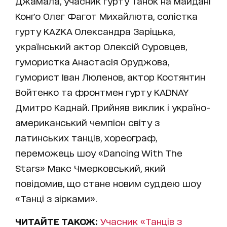
Джамала, учасник гурту Танок на майдані
Конґо Олег Фагот Михайлюта, солістка
гурту KAZKA Олександра Заріцька,
український актор Олексій Суровцев,
гумористка Анастасія Оруджова,
гуморист Іван Люленов, актор Костянтин
Войтенко та фронтмен гурту KADNAY
Дмитро Каднай. Прийняв виклик і україно-
американський чемпіон світу з
латинських танців, хореограф,
переможець шоу «Dancing With The
Stars» Макс Чмерковський, який
повідомив, що стане новим суддею шоу
«Танці з зірками».
ЧИТАЙТЕ ТАКОЖ:
Учасник «Танців з