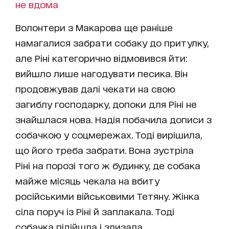
не вдома
Волонтери з Макарова ще раніше
намагалися забрати собаку до притулку,
але Ріні категорично відмовився йти:
вийшло лише нагодувати песика. Він
продовжував далі чекати на свою
загиблу господарку, допоки для Ріні не
знайшлася нова. Надія побачила дописи з
собачкою у соцмережах. Тоді вирішила,
що його треба забрати. Вона зустріла
Ріні на порозі того ж будинку, де собака
майже місяць чекала на вбиту
російськими військовими Тетяну. Жінка
сіла поруч із Ріні й заплакала. Тоді
собачка підійшла і злизала