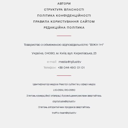
АВТОРИ
СТРУКТУРА ВЛАСНОСТІ
ПОЛІТИКА КОНФІДЕНЦІЙНОСТІ
ПРАВИЛА КОРИСТУВАННЯ САЙТОМ
РЕДАКЦІЙНА ПОЛІТИКА
Товариство з обмеженою відповідальністю "ВІЖН 1+1"
Україна, 04080, м. Київ, вул. Кирилівська, 23
е-mail:
media@1plus1.tv
Телефон:
+38 044 490 01 01
Ідентифікатор медіа в Реєстрі суб’єктів у сфері медіа:
L10-01914, R10-01810
З питань комерційної співпраці й розміщення реклами звертайтесь
digital.sale@1plus1.tv
З питань алгоритмічних продажів звертайтесь
traffic-team@1plus1.tv