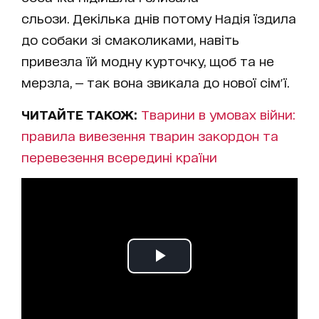
сльози. Декілька днів потому Надія їздила
до собаки зі смаколиками, навіть
привезла їй модну курточку, щоб та не
мерзла, — так вона звикала до нової сім'ї.
ЧИТАЙТЕ ТАКОЖ:
Тварини в умовах війни:
правила вивезення тварин закордон та
перевезення всередині країни