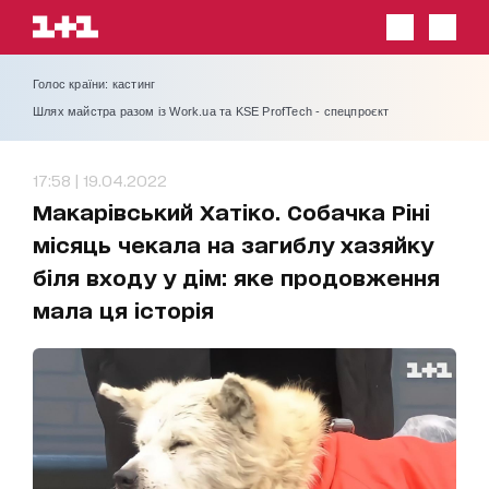
Голос країни: кастинг
Шлях майстра разом із Work.ua та KSE ProfTech - спецпроєкт
17:58 | 19.04.2022
Макарівський Хатіко. Собачка Ріні
місяць чекала на загиблу хазяйку
біля входу у дім: яке продовження
мала ця історія