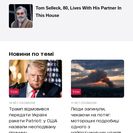
Новини по темі
ТСН
ТСН
14:45 | 05.08.2026
11:45 | 05.08.2026
Трамп відмовився
Люди загинули,
передати Україні
чекаючи на потяг:
ракети Patriot: у США
моторошні подробиці
назвали несподівану
одного з
причину
найпотужніших ударів