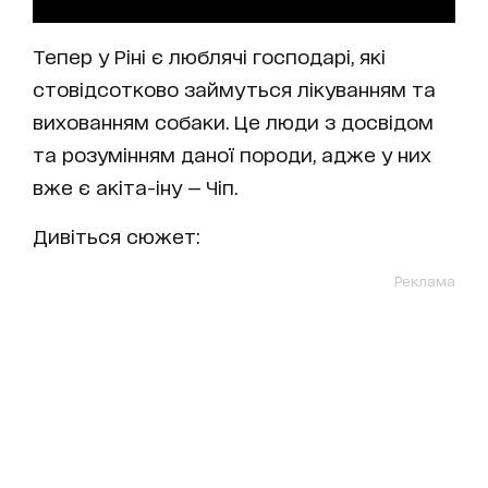
Тепер у Ріні є люблячі господарі, які
стовідсотково займуться лікуванням та
вихованням собаки. Це люди з досвідом
та розумінням даної породи, адже у них
вже є акіта-іну — Чіп.
Дивіться сюжет:
Реклама