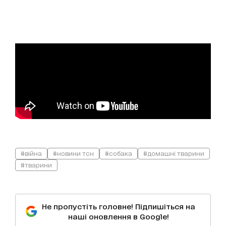
#війна
#новини тсн
#собака
#домашні тварини
#тварини
Не пропустіть головне! Підпишіться на
наші оновлення в Google!