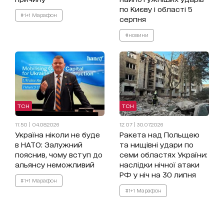
по Києву і області 5
#1+1 Марафон
серпня
#новини
ТСН
ТСН
11:50 | 04.08.2026
12:07 | 30.07.2026
Україна ніколи не буде
Ракета над Польщею
в НАТО: Залужний
та нищівні удари по
пояснив, чому вступ до
семи областях України:
альянсу неможливий
наслідки нічної атаки
РФ у ніч на 30 липня
#1+1 Марафон
#1+1 Марафон