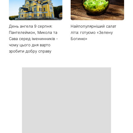
продукти з кухні легко
рішень, які більше не
приберуть плями та
можна відкладати
неприємний запах
День ангела 9 серпня:
Найпопулярніший салат
Пантелеймон, Микола та
літа: готуємо «Зелену
Сава серед іменинників -
Богиню»
чому цього дня варто
зробити добру справу