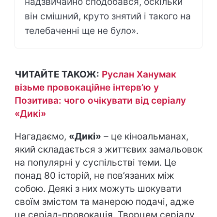
надзвичайно сподобався, оскільки
він смішний, круто знятий і такого на
телебаченні ще не було».
ЧИТАЙТЕ ТАКОЖ:
Руслан Ханумак
візьме провокаційне інтерв’ю у
Позитива: чого очікувати від серіалу
«Дикі»
Нагадаємо,
«Дикі»
– це кіноальманах,
який складається з життєвих замальовок
на популярні у суспільстві теми. Це
понад 80 історій, не пов’язаних між
собою. Деякі з них можуть шокувати
своїм змістом та манерою подачі, адже
це серіал-провокація. Творцем серіалу