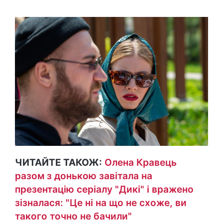
ЧИТАЙТЕ ТАКОЖ:
Олена Кравець
разом з донькою завітала на
презентацію серіалу "Дикі" і вражено
зізналася: "Це ні на що не схоже, ви
такого точно не бачили"