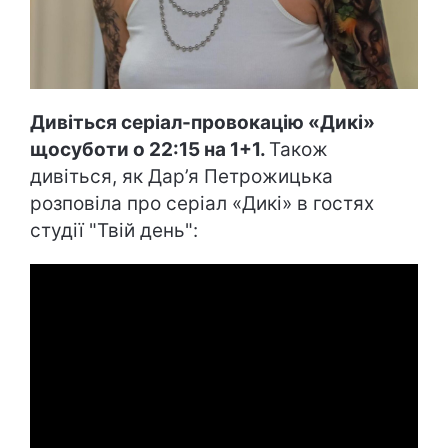
Дивіться серіал-провокацію «Дикі»
щосуботи о 22:15 на 1+1.
Також
дивіться, як Дар’я Петрожицька
розповіла про серіал «Дикі» в гостях
студії "Твій день":