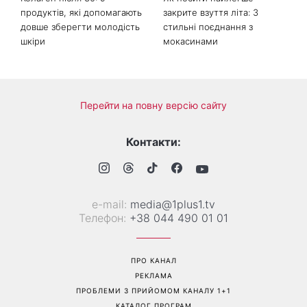
Колаген після 30: 9
Як носити найлегше