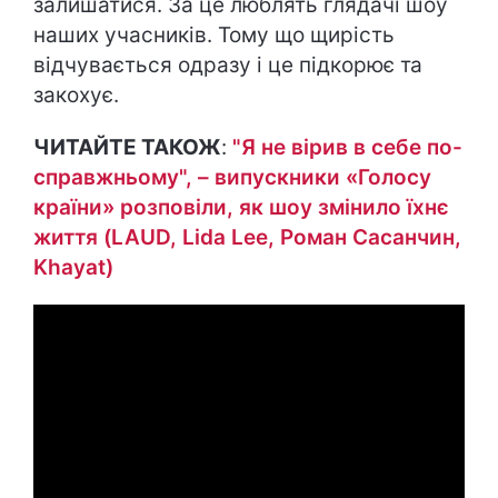
залишатися. За це люблять глядачі шоу
наших учасників. Тому що щирість
відчувається одразу і це підкорює та
закохує.
ЧИТАЙТЕ ТАКОЖ
:
"Я не вірив в себе по-
справжньому", – випускники «Голосу
країни» розповіли, як шоу змінило їхнє
життя (LAUD, Lida Lee, Роман Сасанчин,
Khayat)