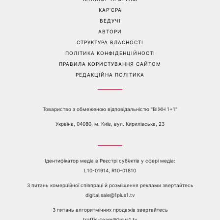
продуктів, які допомагають
закрите взуття літа: 3
довше зберегти молодість
стильні поєднання з
шкіри
мокасинами
Перейти на повну версію сайту
Контакти:
е-mail:
media@1plus1.tv
Телефон:
+38 044 490 01 01
ПРО КАНАЛ
РЕКЛАМА
ПРОБЛЕМИ З ПРИЙОМОМ КАНАЛУ 1+1
КАТАЛОГ ПРОГРАМ