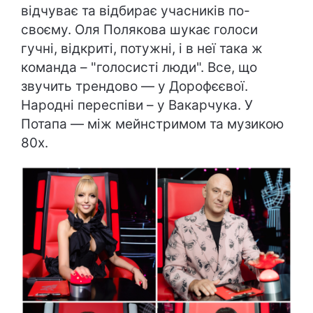
відчуває та відбирає учасників по-
своєму. Оля Полякова шукає голоси
гучні, відкриті, потужні, і в неї така ж
команда – "голосисті люди". Все, що
звучить трендово — у Дорофєєвої.
Народні переспіви – у Вакарчука. У
Потапа — між мейнстримом та музикою
80х.