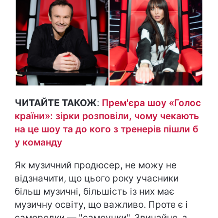
ЧИТАЙТЕ ТАКОЖ
:
Прем'єра шоу «Голос
країни»: зірки розповіли, чому чекають
на це шоу та до кого з тренерів пішли б
у команду
Як музичний продюсер, не можу не
відзначити, що цього року учасники
більш музичні, більшість із них має
музичну освіту, що важливо. Проте є і
самородки — "самоучки". Звичайно, з