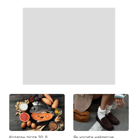
Коли немає кондиціонера:
Погода різко зміниться на
3 прості способи
вихідних: у яких областях
охолодити квартиру в
України вдарять зливи з
спеку
градом
Більше не приховує кохану:
Гороскоп на 8 серпня для
Володимир Дантес вперше
всіх знаків зодіаку: кому
відкрито показався з новою
повернеться удача, а кому
обраницею
варто сказати «ні»