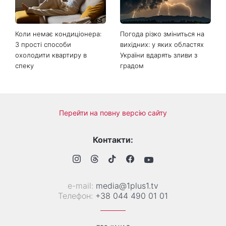
Коли немає кондиціонера:
Погода різко зміниться на
3 прості способи
вихідних: у яких областях
охолодити квартиру в
України вдарять зливи з
спеку
градом
Перейти на повну версію сайту
Контакти:
е-mail:
media@1plus1.tv
Телефон:
+38 044 490 01 01