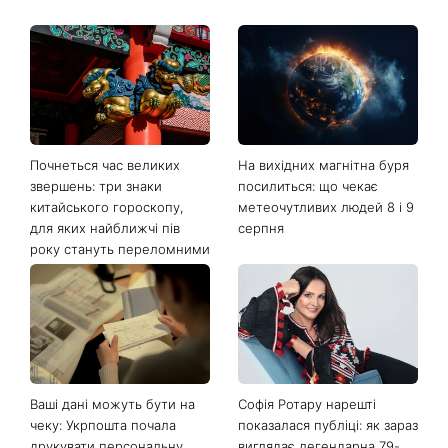
Почнеться час великих
На вихідних магнітна буря
звершень: три знаки
посилиться: що чекає
китайського гороскопу,
метеочутливих людей 8 і 9
для яких найближчі пів
серпня
року стануть переломними
Ваші дані можуть бути на
Софія Ротару нарешті
чеку: Укрпошта почала
показалася публіці: як зараз
друкувати персональну
виглядає легендарна 79-