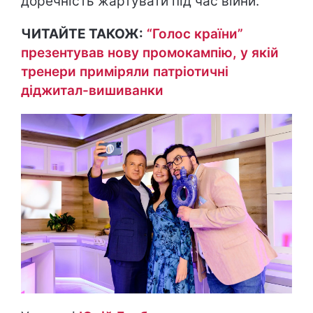
доречність жартувати під час війни.
ЧИТАЙТЕ ТАКОЖ:
“Голос країни”
презентував нову промокампію, у якій
тренери приміряли патріотичні
діджитал-вишиванки