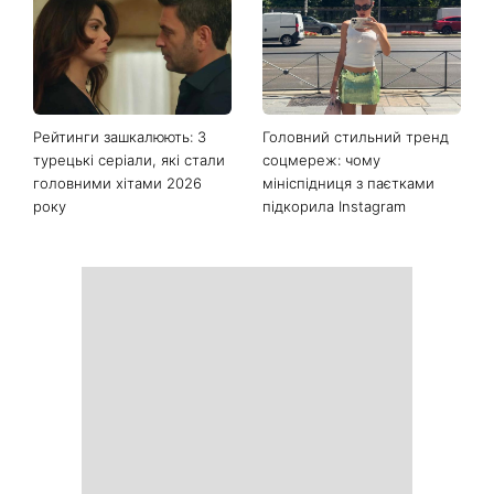
Останні новини
Життя цих знаків зодіаку
Як почати бігати після 35
вже не буде колишнім:
років і не кинути це через
гороскоп назвав тих, на
тиждень: 6 правил, які
кого чекає великий
дійсно працюють
поворот із 8 серпня