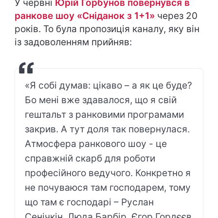
У червні
Юрій Горбунов повернувся в
ранкове шоу «Сніданок з 1+1»
через 20
років. То була пропозиція каналу, яку він
із задоволенням прийняв:
«Я собі думав: цікаво – а як це буде?
Бо мені вже здавалося, що я свій
гештальт з ранковими програмами
закрив. А тут доля так повернулася.
Атмосфера ранкового шоу - це
справжній скарб для роботи
професійного ведучого. Конкретно я
не почуваюся там господарем, тому
що там є господарі – Руслан
Сенічкін, Люда Барбір, Єгор Гордєєв