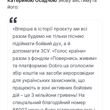
Катериною Осадчою
знову вестимуть
його:
«Вперше в історії проєкту ми всі
разом будемо не тільки піснею
підіймати бойвий дух, а й
допомагати ЗСУ. «Голос країни»
разом з фондом «Повернись живим»
та платформою Dobro.ua оголосили
збір коштів на засоби аеророзвідки
для українських захисників, що
працюють в зоні активних бойових
дій – це 3 мільйони гривень! На
спеціальний благодійний номер
88007 можна буде відправити смс і