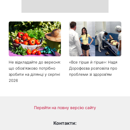
Рейтинги зашкалюють: 3
Головний стильний тренд
турецькі серіали, які стали
соцмереж: чому
головними хітами 2026
мініспідниця з паєтками
року
підкорила Instagram