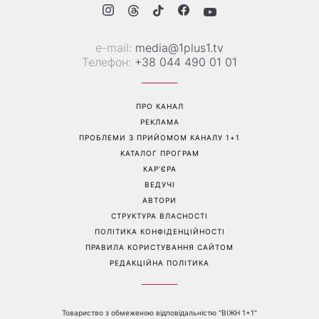
Не відкладайте до вересня:
«Все гірше й гірше»: Надя
що обов'язково потрібно
Дорофєєва розповіла про
зробити на ділянці у серпні
проблеми зі здоров’ям
2026
Перейти на повну версію сайту
Контакти: