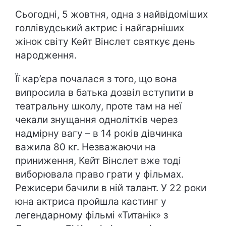
Сьогодні, 5 жовтня, одна з найвідоміших
голлівудський актрис і найгарніших
жінок світу Кейт Вінслет святкує день
народження.
Її кар’єра почалася з того, що вона
випросила в батька дозвіл вступити в
театральну школу, проте там на неї
чекали знущання однолітків через
надмірну вагу – в 14 років дівчинка
важила 80 кг. Незважаючи на
приниження, Кейт Вінслет вже тоді
виборювала право грати у фільмах.
Режисери бачили в ній талант. У 22 роки
юна актриса пройшла кастинг у
легендарному фільмі «Титанік» з