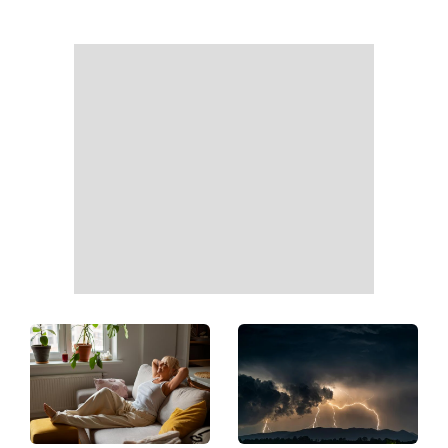
Почнеться час великих
На вихідних магнітна буря
звершень: три знаки
посилиться: що чекає
китайського гороскопу,
метеочутливих людей 8 і 9
для яких найближчі пів
серпня
року стануть переломними
Ваші дані можуть бути на
Софія Ротару нарешті
чеку: Укрпошта почала
показалася публіці: як зараз
друкувати персональну
виглядає легендарна 79-
інформацію в
річна співачка
розрахункових квитанціях