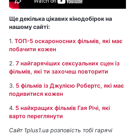
Ще декілька цікавих кінодобірок на
нашому сайті:
1.
ТОП-5 оскароносних фільмів, які має
побачити кожен
2.
7 найгарячіших сексуальних сцен із
фільмів, які ти захочеш повторити
3.
5 фільмів із Джулією Робертс, які має
подивитися кожен
4.
5 найкращих фільмів Гая Річі, які
варто переглянути
Сайт 1plus1.ua розповість тобі гарячі