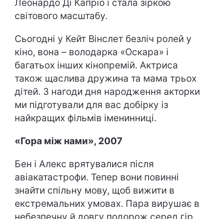
Леонардо Ді Капріо і стала зіркою
світового масштабу.
Сьогодні у Кейт Вінслет безліч ролей у
кіно, вона – володарка «Оскара» і
багатьох інших кінопремій. Актриса
також щаслива дружина та мама трьох
дітей. З нагоди дня народження акторки
ми підготували для вас добірку із
найкращих фільмів іменинниці.
«
Гора між нами»
, 2007
Бен і Алекс врятувалися після
авіакатастрофи. Тепер вони повинні
знайти спільну мову, щоб вижити в
екстремальних умовах. Пара вирушає в
небезпечну й довгу подорож серед гір