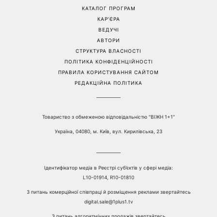
Коли немає кондиціонера:
Погода різко зміниться на
3 прості способи
вихідних: у яких областях
охолодити квартиру в
України вдарять зливи з
спеку
градом
Перейти на повну версію сайту
Контакти:
е-mail:
media@1plus1.tv
Телефон:
+38 044 490 01 01
ПРО КАНАЛ
РЕКЛАМА
ПРОБЛЕМИ З ПРИЙОМОМ КАНАЛУ 1+1