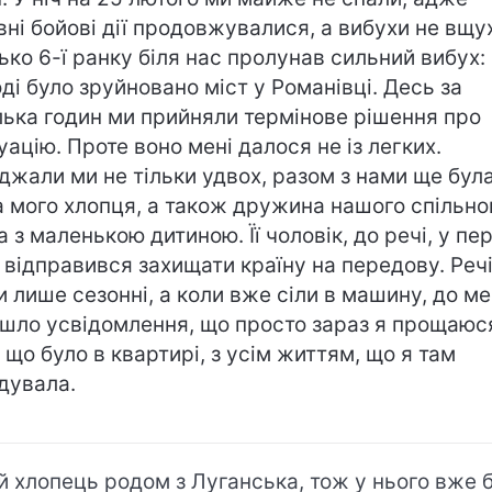
вні бойові дії продовжувалися, а вибухи не вщу
ько 6-ї ранку біля нас пролунав сильний вибух:
оді було зруйновано міст у Романівці. Десь за
лька годин ми прийняли термінове рішення про
уацію. Проте воно мені далося не із легких.
джали ми не тільки удвох, разом з нами ще бул
 мого хлопця, а також дружина нашого спільно
а з маленькою дитиною. Її чоловік, до речі, у п
 відправився захищати країну на передову. Реч
и лише сезонні, а коли вже сіли в машину, до м
шло усвідомлення, що просто зараз я прощаюс
, що було в квартирі, з усім життям, що я там
дувала.
й хлопець родом з Луганська, тож у нього вже 