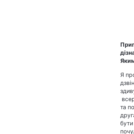
Приг
дізн
Яким
Я пр
дзві
здив
всер
та п
друг
бути
почу