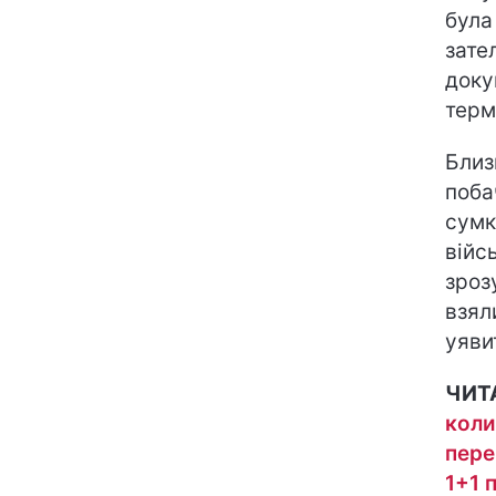
була
зате
доку
терм
Близ
поба
сумк
війс
зроз
взял
уяви
ЧИТ
коли
пере
1+1 