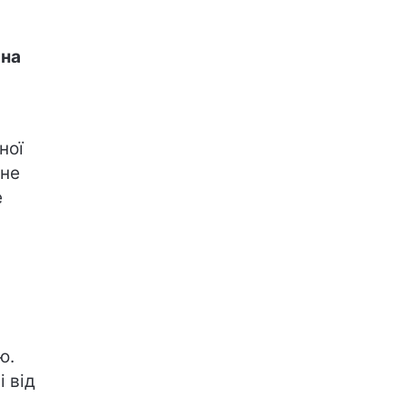
 на
ної
 не
е
ю.
і від