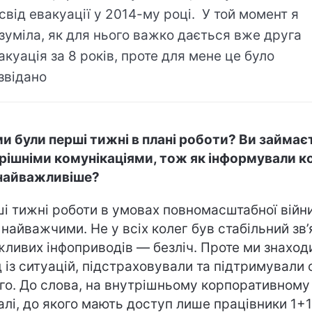
свід евакуації у 2014-му році. У той момент я
зуміла, як для нього важко дається вже друга
акуація за 8 років, проте для мене це було
звідано
и були перші тижні в плані роботи? Ви займає
рішніми комунікаціями, тож як інформували к
найважливіше?
і тижні роботи в умовах повномасштабної війн
 найважчими. Не у всіх колег був стабільний зв’
жливих інфоприводів — безліч. Проте ми знаход
д із ситуацій, підстраховували та підтримували
го. До слова, на внутрішньому корпоративному
алі, до якого мають доступ лише працівники 1+1