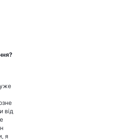
ння?
дуже
озне
и від
же
ин
, я