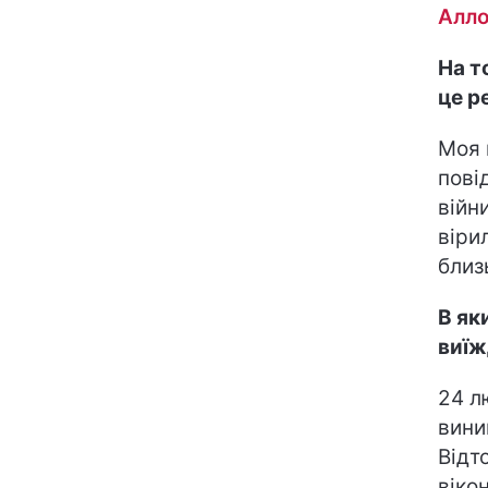
Алло
На т
це р
Моя 
пові
війн
віри
близ
В як
виїж
24 л
вини
Відт
віко