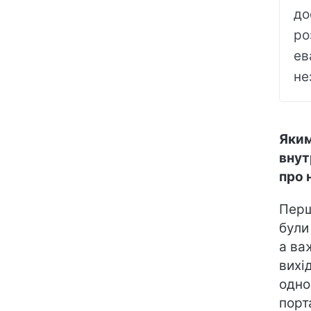
до
ро
ев
не
Яким
внут
про 
Перш
були
а ва
вихі
одно
порт