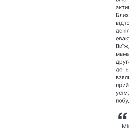
акти
Близ
відт
декі
евак
Виїж
мама
друг
день
взял
прий
усім
побу
Мі