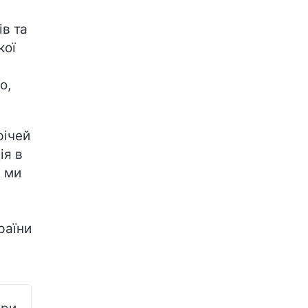
ів та
кої
о,
річей
ія в
, ми
раїни