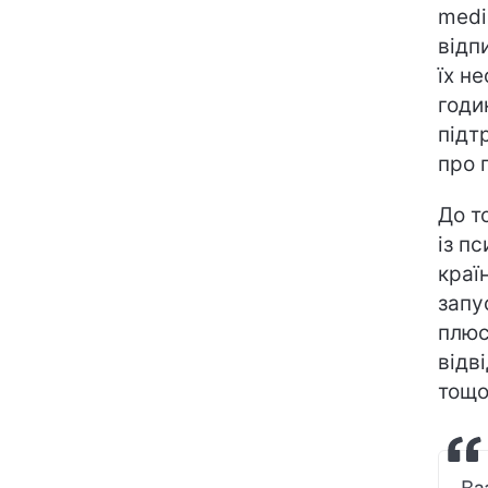
medi
відп
їх н
годи
підт
про 
До т
із п
краї
запу
плюс
відв
тощо