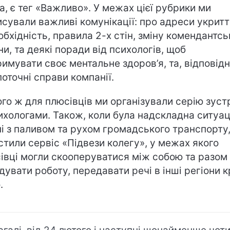
a, є тег «Важливо». У межах цієї рубрики ми
исували важливі комунікації: про адреси укритт
еобхідність, правила 2-х стін, зміну комендантсь
ни, та деякі поради від психологів, щоб
римувати своє ментальне здоров’я, та, відповідн
поточні справи компанії.
ого ж для плюсівців ми організували серію зуст
сихологами. Також, коли була надскладна ситуац
ні з паливом та рухом громадського транспорту
стили сервіс «Підвези колегу», у межах якого
івці могли скооперуватися між собою та разом
ідувати роботу, передавати речі в інші регіони к
.