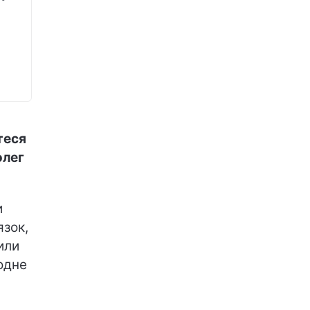
теся
олег
и
язок,
или
 одне