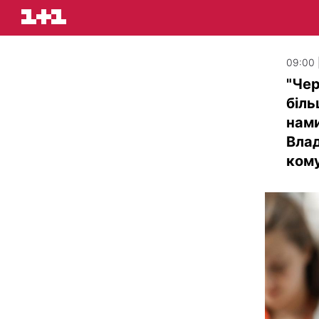
09:00 
"Чер
біль
нами
Влад
кому