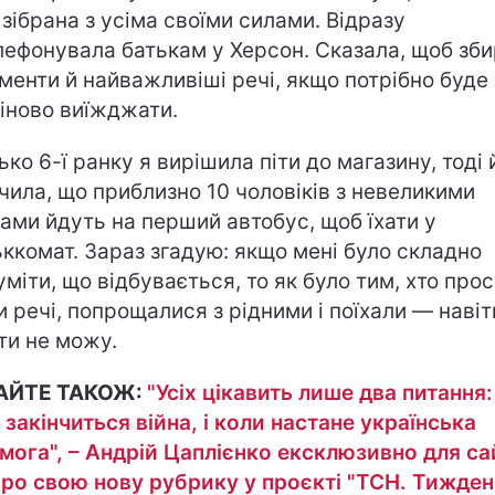
 зібрана з усіма своїми силами. Відразу
лефонувала батькам у Херсон. Сказала, щоб зб
менти й найважливіші речі, якщо потрібно буде
іново виїжджати.
ько 6-ї ранку я вирішила піти до магазину, тоді 
чила, що приблизно 10 чоловіків з невеликими
ами йдуть на перший автобус, щоб їхати у
ьккомат. Зараз згадую: якщо мені було складно
уміти, що відбувається, то як було тим, хто прос
и речі, попрощалися з рідними і поїхали — навіт
ти не можу.
АЙТЕ ТАКОЖ:
"Усіх цікавить лише два питання:
 закінчиться війна, і коли настане українська
мога", – Андрій Цаплієнко ексклюзивно для са
про свою нову рубрику у проєкті "ТСН. Тижден