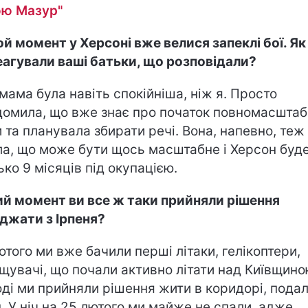
ю Мазур"
ой момент у Херсоні вже велися запеклі бої. Як
еагували ваші батьки, що розповідали?
мама була навіть спокійніша, ніж я. Просто
домила, що вже знає про початок повномасштаб
и та планувала збирати речі. Вона, напевно, теж
ла, що може бути щось масштабне і Херсон буд
ько 9 місяців під окупацією.
ий момент ви все ж таки прийняли рішення
джати з Ірпеня?
ютого ми вже бачили перші літаки, гелікоптери,
щувачі, що почали активно літати над Київщино
оді ми прийняли рішення жити в коридорі, подал
н. У ніч на 25 лютого ми майже не спали, адже