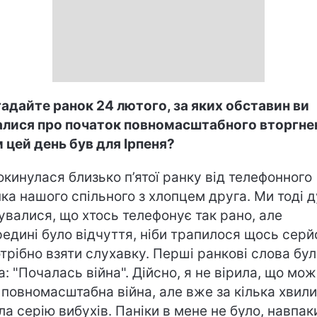
адайте ранок 24 лютого, за яких обставин ви
алися про початок повномасштабного вторгне
 цей день був для Ірпеня?
окинулася близько п’ятої ранку від телефонного
нка нашого спільного з хлопцем друга. Ми тоді 
увалися, що хтось телефонує так рано, але
едині було відчуття, ніби трапилося щось серй
отрібно взяти слухавку. Перші ранкові слова бул
а: "Почалась війна". Дійсно, я не вірила, що мо
 повномасштабна війна, але вже за кілька хвил
ла серію вибухів. Паніки в мене не було, навпаки