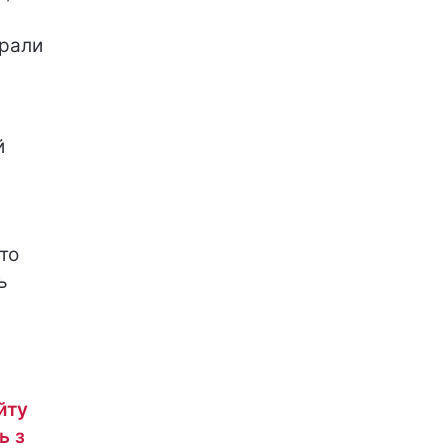
ирали
й
то
ь
йту
ь з