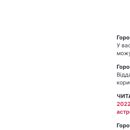
Горо
У ва
можу
Горо
Відд
кори
ЧИТ
2022
астр
Горо