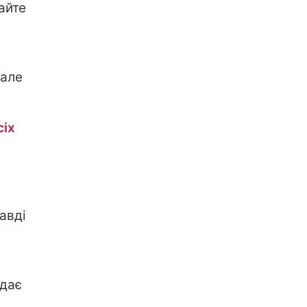
вайте
 але
сіх
авді
 дає