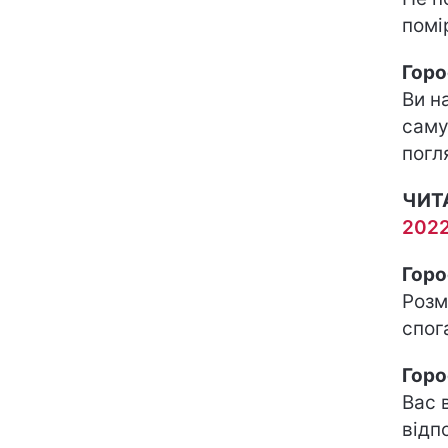
помі
Горо
Ви н
саму
погл
ЧИТ
2022
Горо
Розм
спог
Горо
Вас 
відп