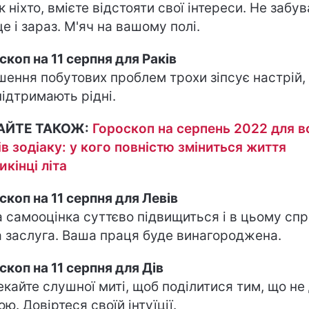
к ніхто, вмієте відстояти свої інтереси. Не забу
це і зараз. М'яч на вашому полі.
скоп на 11 серпня для Раків
шення побутових проблем трохи зіпсує настрій,
підтримають рідні.
АЙТЕ ТАКОЖ:
Гороскоп на серпень 2022 для в
ів зодіаку: у кого повністю зміниться життя
икінці літа
скоп на 11 серпня для Левів
 самооцінка суттєво підвищиться і в цьому спр
 заслуга. Ваша праця буде винагороджена.
скоп на 11 серпня для Дів
екайте слушної миті, щоб поділитися тим, що не
ю. Довіртеся своїй інтуїції.