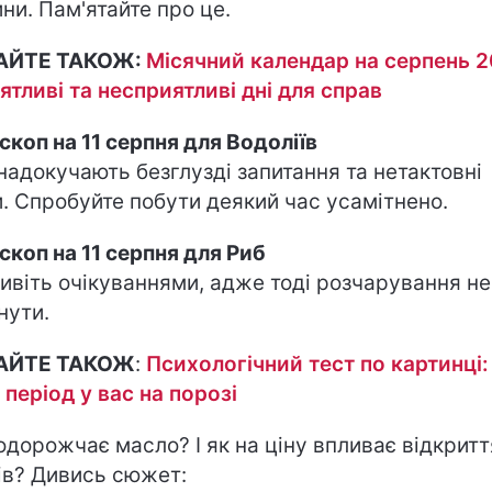
ни. Пам'ятайте про це.
АЙТЕ ТАКОЖ:
Місячний календар на серпень 2
ятливі та несприятливі дні для справ
скоп на 11 серпня для Водоліїв
надокучають безглузді запитання та нетактовні
. Спробуйте побути деякий час усамітнено.
скоп на 11 серпня для Риб
ивіть очікуваннями, адже тоді розчарування не
нути.
АЙТЕ ТАКОЖ
:
Психологічний тест по картинці:
 період у вас на порозі
одорожчає масло? І як на ціну впливає відкритт
ів? Дивись сюжет: