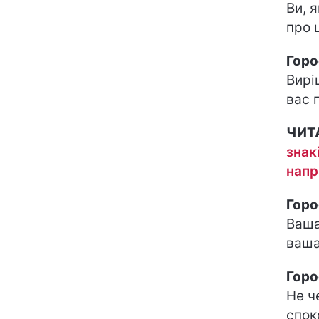
Ви, я
про 
Горо
Вирі
вас 
ЧИТ
знак
напр
Горо
Ваша
ваша
Горо
Не ч
споко