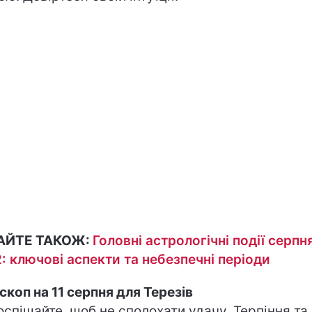
АЙТЕ ТАКОЖ:
Головні астрологічні події серпн
: ключові аспекти та небезпечні періоди
скоп на 11 серпня для Терезів
оспішайте, щоб не сполохати удачу. Терпіння та