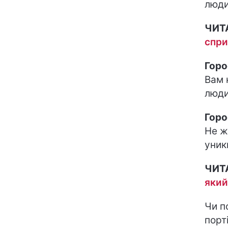
люди
ЧИТ
спри
Горо
Вам 
люди
Горо
Не ж
уник
ЧИТ
який
Чи п
порт