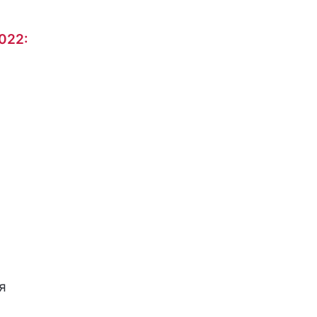
022:
я