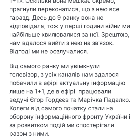
1+1». Оскільки вона мешкає окремо,
прагнули переконатися, що з нею все
гаразд. Десь до 9 ранку вона не
відповідала, тож у перші години війни ми
найбільше хвилювалися за неї. Зрештою,
нам вдалося вийти з нею на зв’язок.
Відтоді ми не розлучалися.
Від самого ранку ми увімкнули
телевізор, з усіх каналів нам вдалося
побачили в ефірі актуальну інформацію
лише на 1+1, де в ефірі працювали
ведучі Єгор Гордєєв та Марічка Падалко.
Колеги від самого початку стали на
оборону інформаційного фронту України і
за розвитком подій ми спостерігали
разом з ними.