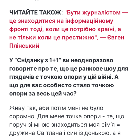
ЧИТАЙТЕ ТАКОЖ
:
"Бути журналістом —
це знаходитися на інформаційному
фронті тоді, коли це потрібно країні, а
не тільки коли це престижно", — Євген
Плінський
У “Сніданку з 1+1” ви неодноразово
говорите про те, що це ранкове шоу для
глядачів є точкою опори у цій війні. А
що для вас особисто стало точкою
опори за весь цей час?
Живу так, аби потім мені не було
соромно. Для мене точка опори - те, що
поруч зі мною знаходиться моя сім’я =
дружина Світлана і син із донькою, а я