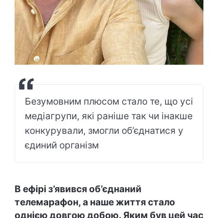
Безумовним плюсом стало те, що усі
медіагрупи, які раніше так чи інакше
конкурували, змогли об’єднатися у
єдиний організм
В ефірі з’явився об’єднаний
телемарафон, а наше життя стало
однією довгою добою. Яким був цей час