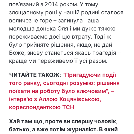
пов’язаний з 2014 роком. У тому
злощасному році у нашій родині сталося
величезне горе – загинула наша
молодша донька Оля і ми дуже тяжко
переживаємо досі цю втрату. Тоді ж
було прийняте рішення, якщо, не дай
Боже, знову станеться якась трагедія –
краще ми переживемо її усі разом.
ЧИТАЙТЕ ТАКОЖ
:
"Пригадуючи події
того ранку, сьогодні розумію: рішення
поїхати на роботу було ключовим", –
інтерв'ю з Аллою Хоцянівською,
кореспонденткою ТСН
Хай там що, проте ви спершу чоловік,
батько, а вже потім журналіст. В який