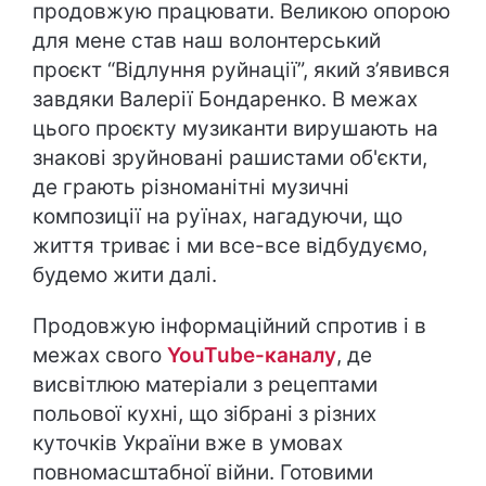
продовжую працювати. Великою опорою
для мене став наш волонтерський
проєкт “Відлуння руйнації”, який з’явився
завдяки Валерії Бондаренко. В межах
цього проєкту музиканти вирушають на
знакові зруйновані рашистами об'єкти,
де грають різноманітні музичні
композиції на руїнах, нагадуючи, що
життя триває і ми все-все відбудуємо,
будемо жити далі.
Продовжую інформаційний спротив і в
межах свого
YouTube-каналу
, де
висвітлюю матеріали з рецептами
польової кухні, що зібрані з різних
куточків України вже в умовах
повномасштабної війни. Готовими