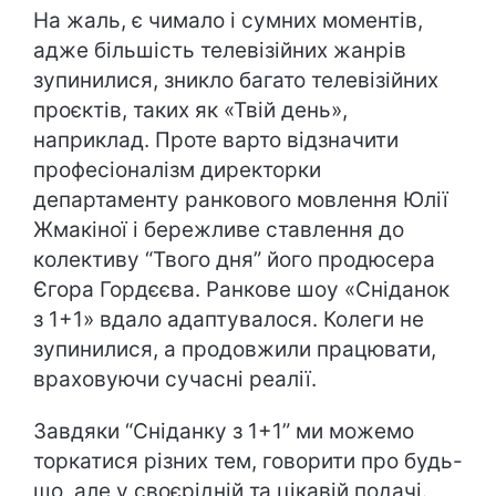
На жаль, є чимало і сумних моментів,
адже більшість телевізійних жанрів
зупинилися, зникло багато телевізійних
проєктів, таких як «Твій день»,
наприклад. Проте варто відзначити
професіоналізм директорки
департаменту ранкового мовлення Юлії
Жмакіної і бережливе ставлення до
колективу “Твого дня” його продюсера
Єгора Гордєєва. Ранкове шоу «Сніданок
з 1+1» вдало адаптувалося. Колеги не
зупинилися, а продовжили працювати,
враховуючи сучасні реалії.
Завдяки “Сніданку з 1+1” ми можемо
торкатися різних тем, говорити про будь-
що, але у своєрідній та цікавій подачі.