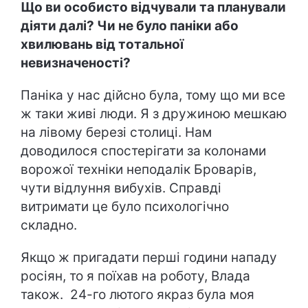
Що ви особисто відчували та планували
діяти далі? Чи не було паніки або
хвилювань від тотальної
невизначеності?
Паніка у нас дійсно була, тому що ми все
ж таки живі люди. Я з дружиною мешкаю
на лівому березі столиці. Нам
доводилося спостерігати за колонами
ворожої техніки неподалік Броварів,
чути відлуння вибухів. Справді
витримати це було психологічно
складно.
Якщо ж пригадати перші години нападу
росіян, то я поїхав на роботу, Влада
також. 24-го лютого якраз була моя